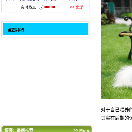
只宠物狗
>> 更多
et
点击排行
幼犬该如何调教
如何训练萨摩耶安静的待在笼子里
训练马犬有那些经验技巧
如何惩罚狗狗
32
对泰迪喝止吠叫的训练
2016美国明尼苏达大学国际小动物医师大会
天气回暖催热宠物经济 宠物医生一天洗20只
宠物狗
评论排行
对于自己喂养
幼犬该如何调教
其实在后期的
如何训练萨摩耶安静的待在笼子里
1
训练马犬有那些经验技巧
博客：最新推荐
>> More