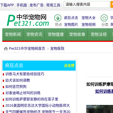
下载APP
|
手机版
|
发布广告
|
常用工具
|
疯狂点击
宠物大全
热点
宠物图片
宠物视频
分类
宠物新闻
宠物资讯
宠物健康
宠物故事
宠物法规
健康饮食
宠物美容
宠物医院
宠物猫
宠物狗
鱼的
Pet321中华宠物网首页
宠物医院
疯狂点击
点击榜
P
›
训练马犬有那些经验技巧
幼犬该如何调教
如何训练萨摩
如何惩罚狗狗
如何训练
对泰迪喝止吠叫的训练
如何训练萨摩耶安静的待在笼子里
2016美国明尼苏达大学国际小动物医师大
会
天气回暖催热宠物经济 宠物医生一天洗20