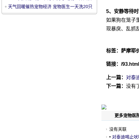
天气回暖催热宠物经济 宠物医生一天洗20只
5、安静等待
宠物狗
如果狗在笼子
现暴戾、乱抓
宠
标签：
萨摩耶
链接：
/93.htm
上一篇：
对泰
下一篇：
没有
物
更多宠物医院
没有关联
•
对泰迪喝止吠