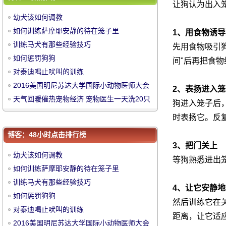
让狗认为出入
如何惩罚狗狗
幼犬该如何调教
对泰迪喝止吠叫的训练
如何训练萨摩耶安静的待在笼子里
1、用食物诱导
2016美国明尼苏达大学国际小动物医师大会
训练马犬有那些经验技巧
先用食物吸引
天气回暖催热宠物经济 宠物医生一天洗20只
如何惩罚狗狗
间"后再把食物
宠物狗
对泰迪喝止吠叫的训练
2016美国明尼苏达大学国际小动物医师大会
2、表扬进入
中
天气回暖催热宠物经济 宠物医生一天洗20只
狗进入笼子后
宠物狗
时表扬它。反
博客：48小时点击排行榜
3、把门关上
幼犬该如何调教
等狗熟悉进出
如何训练萨摩耶安静的待在笼子里
训练马犬有那些经验技巧
4、让它安静
华
如何惩罚狗狗
然后训练它在
对泰迪喝止吠叫的训练
距离，让它适
2016美国明尼苏达大学国际小动物医师大会