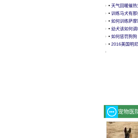
•
天气回暖催热
•
训练马犬有那
•
如何训练萨摩
网
•
幼犬该如何调
•
如何惩罚狗狗
•
2016美国
宠物医