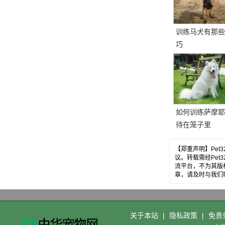
训练马犬有那些
巧
如何训练萨摩耶
待在笼子里
【郑重声明】Pe
议。转载需经Pe
流平台，不为其版
章，请及时与我们
关于本站
|
隐私政策
|
免责