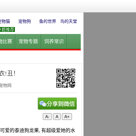
宠物猫
宠物狗
鱼的世界
鸟的天堂
专题推荐
物比赛
宠物专题
饲养常识
园
花卉园艺
水草迷情
衣!丑！
华宠物网
A-
A
A+
有可爱的泰迪狗龙果, 有超级爱她的水