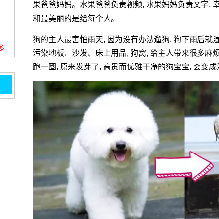
果爸爸妈妈。水果爸爸负责视频, 水果妈妈负责文字, 
和最美丽的是给每个人。
狗的主人最害怕雨天, 因为没有办法遛狗, 狗下雨后就湿
更多
污染地板、沙发、床上用品, 狗窝, 给主人带来很多麻
跑一圈, 原来发芽了, 高贵而优雅干净的狗宝宝, 会变成满
子,