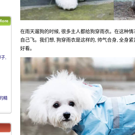
的精
莫名
More
在雨天遛狗的时候, 很多主人都给狗穿雨衣。在这种情况
自己飞。我们想, 狗穿雨衣是这样的, 帅气合身, 全身紧
好看。
子,
子,
的精
的精
莫名
莫名