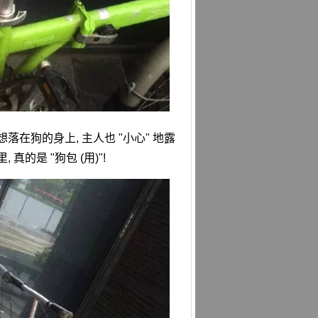
在狗的身上, 主人也 "小心" 地露
的是 "狗包 (用)"!