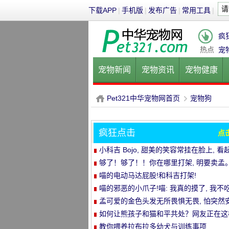
下载APP
|
手机版
|
发布广告
|
常用工具
|
疯
热点
宠
宠物新闻
宠物资讯
宠物健康
健康饮食
宠物美容
宠物医院
Pet321中华宠物网首页
宠物狗
疯狂点击
点
P
›
小科吉 Bojo, 甜美的笑容常挂在脸上, 看
来每天都是超级快乐!爱笑的小短腿, 太治
够了！够了！！你在哪里打架, 明要卖孟
喵的电动马达屁股!和科吉打架!
喵的邪恶的小爪子!喵: 我真的摸了, 我不吃
孟可爱的金色头发无所畏惧无畏, 怕突然
静的空气
如何让熊孩子和猫和平共处？网友正在这
做..。婴孩必须被充电送..。
教你喂养拉布拉多幼犬与训练事项