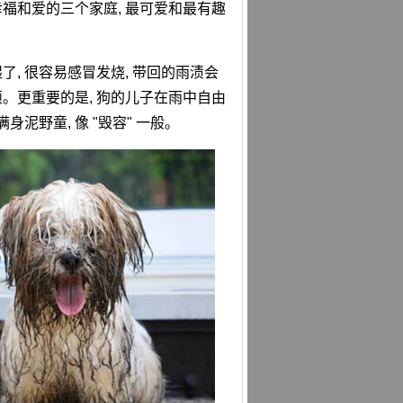
幸福和爱的三个家庭, 最可爱和最有趣
了, 很容易感冒发烧, 带回的雨渍会
烦。更重要的是, 狗的儿子在雨中自由
身泥野童, 像 "毁容" 一般。