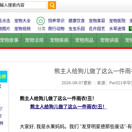
搜
狂点击
宠物大全
饲养常识
健康饮食
宠物美容
宠物医院
物图片
宠物视频
分类
爬行动物
虫虫乐园
花卉园艺
水草迷情
宠物故事
宠物法规
宠物疾病
宠物用品
宠物讲座
宠
索
宠物猫
宠物狗
鱼的世界
鸟的天堂
爬行动物
虫虫乐
熊主人给狗儿做了这么一件雨
击榜
2026-08-07更新
|
来源：Pet321中
起
愈!
。
熊主人给狗儿做了这么一件雨衣!丑！
熊主人给狗儿做了这么一件雨衣!丑！
!
安
样
大家好, 我是水果妈妈。我们 "发芽明星德那些废话"-