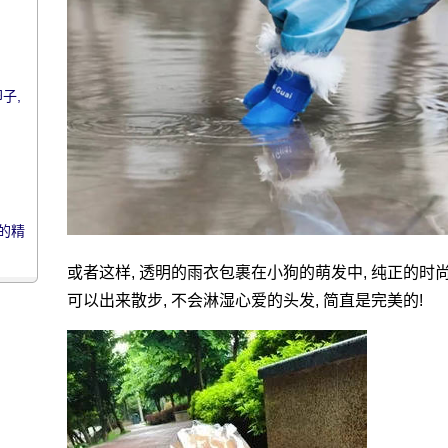
子,
的精
莫名
或者这样, 透明的雨衣包裹在小狗的萌发中, 纯正的时尚
可以出来散步, 不会淋湿心爱的头发, 简直是完美的!