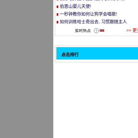
伯恩山婴儿天使!
et
一秒钟教你如何让狗学会唱歌!
如何训练哈士奇出去, 习惯跟随主人
>> 
点击排行
关于狗的口臭99% 警长不知道的废话
32
想象你和真实的你!
改正小狗护食的窍门
惊讶！这只被消毒的雄性狗必须再长出卵
原因是..。
我是一只小兔纸, 感觉到了孟孟!
两个柴雪顺爱!
不管训练狗狗什么技巧,要知道以下几点
怎样让狗不爱啃家具
1