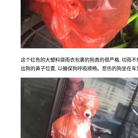
这个红色的大塑料袋雨衣包裹的狗真的很严格, 切雨不想落
出狗的鼻子位置, 以确保狗呼吸顺畅。悲伤的狗坐在车里, 真