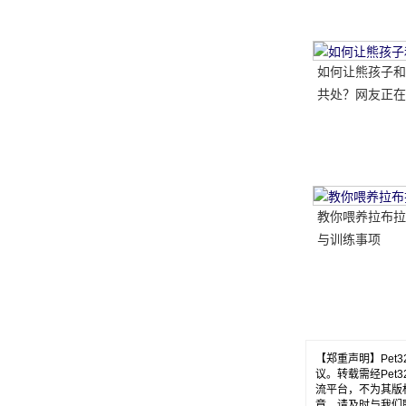
如何让熊孩子和
共处？网友正在
做..。婴孩必须
送..。
教你喂养拉布拉
与训练事项
【郑重声明】Pe
议。转载需经Pe
流平台，不为其版
章，请及时与我们