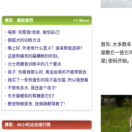
冬天最暖和的焦糖是它们!
教宠物做家务, 连保姆都得救了!
评论排行
博客：最新推荐
>> More
喵男: 别惹我!发疯, 害怕自己!
喵男: 别惹我!发疯, 害怕自己!
银狐犬的训练方法
银狐犬的训练方法
首先: 大多数
晚上好, 外卖有什么意义？谁来帮我选择？
晚上好, 外卖有什么意义？谁来帮我选择？
是教它一些它可
中
这是狗痛苦的最糟糕的时刻。
这是狗痛苦的最糟糕的时刻。
是) 密码开始
沙士奇膳食训练中的几个要点
沙士奇膳食训练中的几个要点
孩子: 你看我那么好, 奥运会真的不能带我去
孩子: 你看我那么好, 奥运会真的不能带我去
玩吗？
我买了一条煎蛋形的毯子盖住猫, 所以我想看
玩吗？
我买了一条煎蛋形的毯子盖住猫, 所以我想看
看。
不管有多大, 我还是个孩子!
看。
不管有多大, 我还是个孩子!
冬天最暖和的焦糖是它们!
冬天最暖和的焦糖是它们!
教宠物做家务, 连保姆都得救了!
教宠物做家务, 连保姆都得救了!
华
博客：48小时点击排行榜