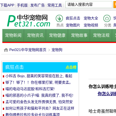
下载APP
|
手机版
|
发布广告
|
常用工具
|
疯狂点击
宠物大全
热点
宠物图片
宠物视频
分类
宠物新闻
宠物资讯
宠物健康
宠物故事
宠物法规
健康饮食
宠物美容
宠物医院
宠物猫
宠物狗
鱼的
Pet321中华宠物网首页
宠物狗
疯狂点击
点击榜
P
›
小科吉 Bojo, 甜美的笑容常挂在脸上, 看起
来每天都是超级快乐!爱笑的小短腿, 太治愈!
够了！够了！！你在哪里打架, 明要卖孟。
你怎么训练哈
喵的电动马达屁股!和科吉打架!
你怎么训
喵的邪恶的小爪子!喵: 我真的摸了, 我不吃!
孟可爱的金色头发无所畏惧无畏, 怕突然安
静的空气
如何让熊孩子和猫和平共处？网友正在这样
哈士奇虽然聪明
做..。婴孩必须被充电送..。
教你喂养拉布拉多幼犬与训练事项