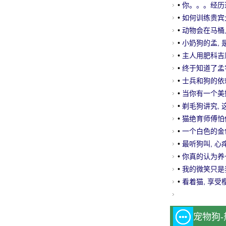
•
你。。。经历过
•
如何训练贵宾
•
动物会在马桶上
•
小奶狗的孟, 
•
主人用肥科吉爬
•
终于知道了孟字
•
士兵和狗的依
•
当你有一个美
里？
•
剃毛狗讲究, 这
•
猫绝育师傅怕他
•
一个白色的金色
•
最听狗叫, 心
•
你真的认为养
出现了!
•
我的微笑只是
•
看着猫, 享受樱
宠物狗