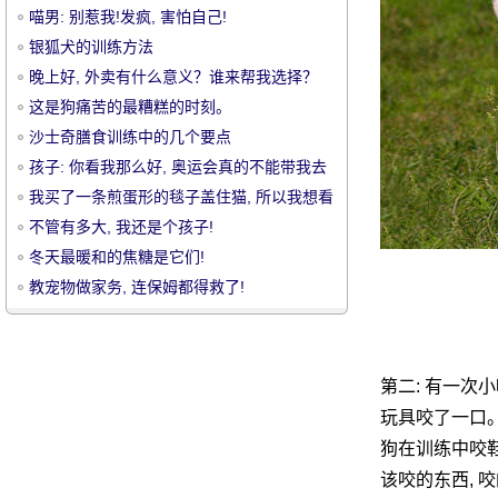
喵男: 别惹我!发疯, 害怕自己!
银狐犬的训练方法
晚上好, 外卖有什么意义？谁来帮我选择？
这是狗痛苦的最糟糕的时刻。
沙士奇膳食训练中的几个要点
宠
孩子: 你看我那么好, 奥运会真的不能带我去
玩吗？
我买了一条煎蛋形的毯子盖住猫, 所以我想看
看。
不管有多大, 我还是个孩子!
冬天最暖和的焦糖是它们!
教宠物做家务, 连保姆都得救了!
物
第二: 有一次小
玩具咬了一口。
狗在训练中咬
该咬的东西, 