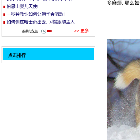
多麻烦, 那
伯恩山婴儿天使!
et
一秒钟教你如何让狗学会唱歌!
如何训练哈士奇出去, 习惯跟随主人
>> 更多
点击排行
喵男: 别惹我!发疯, 害怕自己!
32
银狐犬的训练方法
晚上好, 外卖有什么意义？谁来帮我选择？
这是狗痛苦的最糟糕的时刻。
沙士奇膳食训练中的几个要点
孩子: 你看我那么好, 奥运会真的不能带我去
玩吗？
我买了一条煎蛋形的毯子盖住猫, 所以我想看
看。
不管有多大, 我还是个孩子!
1