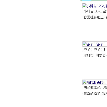
小科吉 Bojo,
容常挂在脸上, 
每天都是超级快
笑的小短腿, 太
够了！够了！！
里打架, 明要卖
喵的邪恶的小爪子
我真的摸了, 我