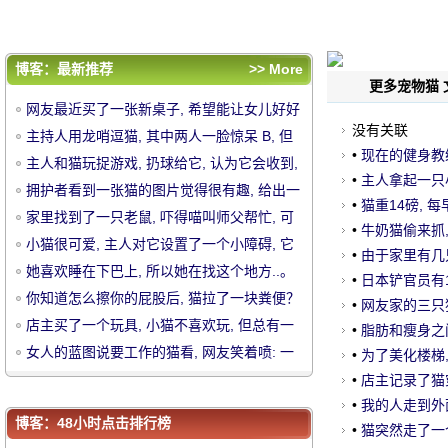
店主买了一个玩具, 小猫不喜欢玩, 但总有一
天它玩得很喜, 原创..。
女人的蓝图说要工作的猫看, 网友笑着喷: 一
定是由老板派来的!
评论排行
博客：最新推荐
>> More
更多宠物猫 
网友最近买了一张新桌子, 希望能让女儿好好
网友最近买了一张新桌子, 希望能让女儿好好
写功课, 没想到.....。
主持人用龙哨逗猫, 其中两人一脸惊呆 B, 但
没有关联
写功课, 没想到.....。
主持人用龙哨逗猫, 其中两人一脸惊呆 B, 但
另一只猫..。
主人和猫玩捉游戏, 扔球给它, 认为它会收到,
•
现在的健身教
另一只猫..。
主人和猫玩捉游戏, 扔球给它, 认为它会收到,
•
主人拿起一只小
中
不认为只是..。
拥护者看到一张猫的图片觉得很有趣, 给出一
不认为只是..。
拥护者看到一张猫的图片觉得很有趣, 给出一
秒.....。
•
猫重14磅, 每
种, 想笑屎..。
家里找到了一只老鼠, 吓得喵叫师父帮忙, 可
种, 想笑屎..。
家里找到了一只老鼠, 吓得喵叫师父帮忙, 可
也..。
•
牛奶猫偷来抓
是..。
小猫很可爱, 主人对它设置了一个小障碍, 它
是..。
小猫很可爱, 主人对它设置了一个小障碍, 它
口.....。
•
由于家里有几
越过了瞬间爆裂.....。
她喜欢睡在下巴上, 所以她在找这个地方..。
越过了瞬间爆裂.....。
她喜欢睡在下巴上, 所以她在找这个地方..。
走!
•
日本铲官员有
你知道怎么擦你的屁股后, 猫拉了一块粪便？
你知道怎么擦你的屁股后, 猫拉了一块粪便？
•
网友家的三只猫
店主买了一个玩具, 小猫不喜欢玩, 但总有一
一只.....。
•
脂肪和瘦身之
店主买了一个玩具, 小猫不喜欢玩, 但总有一
天它玩得很喜, 原创..。
女人的蓝图说要工作的猫看, 网友笑着喷: 一
•
为了美化楼梯,
天它玩得很喜, 原创..。
女人的蓝图说要工作的猫看, 网友笑着喷: 一
定是由老板派来的!
看到了..。
•
店主记录了猫
华
定是由老板派来的!
任何阻力, 而且..
•
我的人走到外面
博客：48小时点击排行榜
了.....。
•
猫突然走了一