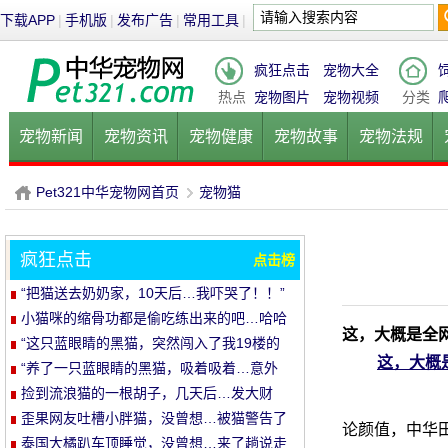
下载APP
|
手机版
|
发布广告
|
常用工具
|
疯狂点击
宠物大全
热点
宠物图片
宠物视频
分类
宠物新闻
宠物资讯
宠物健康
宠物故事
宠物法规
健康饮食
宠物美容
宠物医院
宠物猫
宠物狗
鱼的
Pet321中华宠物网首页
宠物猫
疯狂点击
点击榜
P
›
“把猫送去奶奶家，10天后…我吓哭了！！”
小猫咪的缩骨功都是偷吃练出来的吧…哈哈
这，大概是全
哈
“这只蓝眼睛的黑猫，突然闯入了我19楼的
这，大概
家里…”
“养了一只蓝眼睛的黑猫，吸着吸着…意外
发生了！”
捡到流浪猫的一根胡子，几天后…发大财
了！
歪果网友吐槽小胖猫，没曾想…被猫警告了
论颜值，中华
哈哈哈
泰国大橘趴车顶睡觉，没曾想…来了趟说走