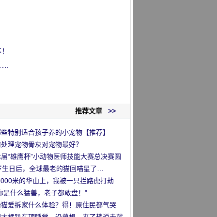
不！
……
推荐文章
>>
哪些特别适合孩子养的小宠物【推荐】
何处理宠物骨灰对宠物最好？
七届“雄鹰杯”小动物医师技能大赛总决赛圆
落幕
1岁生日后，全球最老的猫回喵星了…
2000米的华山上，我被一只拦路虎打劫
”
你是什么猛兽，老子都敢盘！”
胎猫爱拆家什么体验？得！原住民都气哭