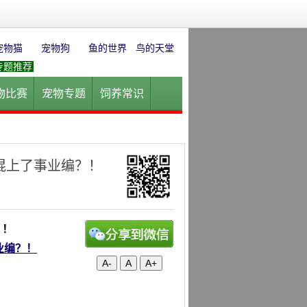
宠物猫
宠物狗
鱼的世界
鸟的天堂
专题推荐
物比赛
宠物专题
饲养常识
园
花卉园艺
水草迷情
混上了事业编？！
？！
业编？！
A-
A
A+