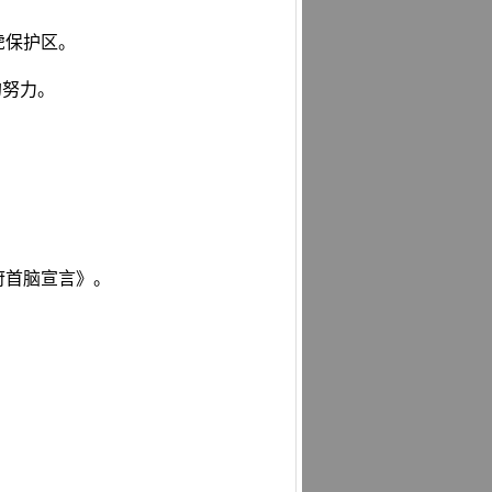
虎保护区。
的努力。
府首脑宣言》。