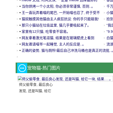
•
meow 太短, 时间太快, 一定是 meow 选择最好的
了
泰
啊..。
•
当你烘烤一个小太阳, 你必须非常谨慎, 否则..。
走
千
•
王一直玩弄着喵的尾巴, 一开始喵也忍了, 终于受不
小
了了.....。
•
猫奴触摸其他猫由主人疯狂抗议: 你的手只能碰我!
捡
•
那只小猫站在垃圾盆里, 猫几乎要吸起来了。
了
“我
•
家里有12只猫, 吃零食不容易。
“9
•
网友拿着激光笔逗猫, 结果是在玻璃壁虎上看到
白
的.....。
•
网友邀请喵爷一起睡觉, 主人的反应是..。
倒
流
•
正确的姿势, 猫与厕所!最后自己冲洗马桶也是真正的流批..
笑
宠物猫-热门图片
师父偷零食, 最后良心
发现, 还是叫猫, 给它
一块, 结果.....。