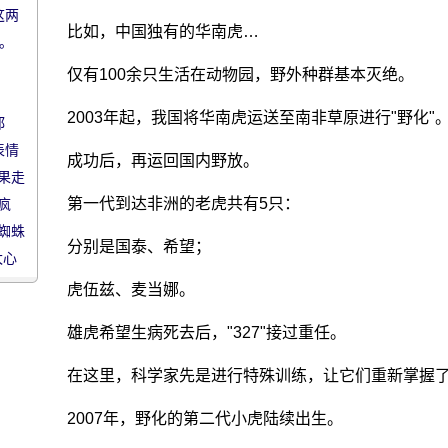
这两
比如，中国独有的华南虎…
.。
仅有100余只生活在动物园，野外种群基本灭绝。
2003年起，我国将华南虎运送至南非草原进行"野化"
都
表情
成功后，再运回国内野放。
果走
第一代到达非洲的老虎共有5只：
疯
蜘蛛
分别是国泰、希望；
太心
虎伍兹、麦当娜。
雄虎希望生病死去后，"327"接过重任。
在这里，科学家先是进行特殊训练，让它们重新掌握
2007年，野化的第二代小虎陆续出生。