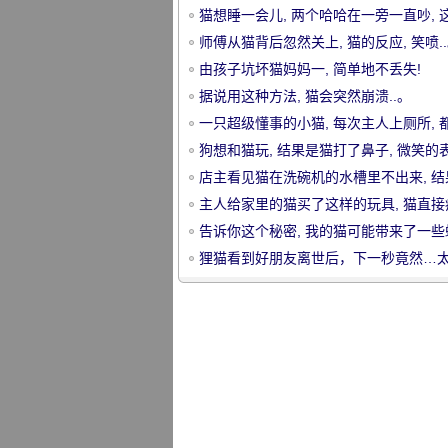
猫想睡一会儿, 两个哈哈在一旁一直吵, 
个哈哈真不怕被杀.....。
师傅从猫背后忽然关上, 猫的反应, 笑喷.
由孩子坑坏猫妈妈一, 简单地不丢失!
据说用这种方法, 猫会突然崩溃..。
一只超级懂事的小猫, 每次主人上厕所, 
宠
是.....。
狗想和猫玩, 结果是猫打了鼻子, 微笑的
直接喷了出来.....。
店主看见猫在洗碗机的水槽里不出来, 结
近一看煤气爆炸.....。
主人给家里的猫买了这样的玩具, 猫直接
了, 哈哈.....。
告诉你这个秘密, 我的猫可能带来了一些
的基因..。
狸猫看到好朋友离世后，下一秒竟然…
酸了！
物