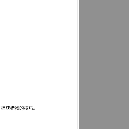
。
了捕获猎物的技巧。