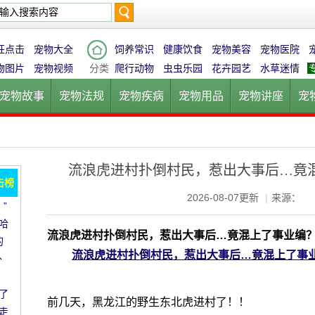
搜
狂点击
宠物大全
饲养常识
健康饮食
宠物美容
宠物医院
物图片
宠物视频
分类
爬行动物
虫虫乐园
花卉园艺
水草迷情
宠物故事
宠物法规
宠物疾病
宠物用品
宠物讲座
宠
索
宠物猫
宠物狗
鱼的世界
鸟的天堂
爬行动物
虫虫乐
流浪虎进村扑倒村民，惹出大事后…竟
击榜
2026-08-07更新
|
来源：
”
哈
流浪虎进村扑倒村民，惹出大事后…竟混上了事业编
的
流浪虎进村扑倒村民，惹出大事后…竟混上了事
外
了
前几天，黑龙江的野生东北虎进村了！！
走