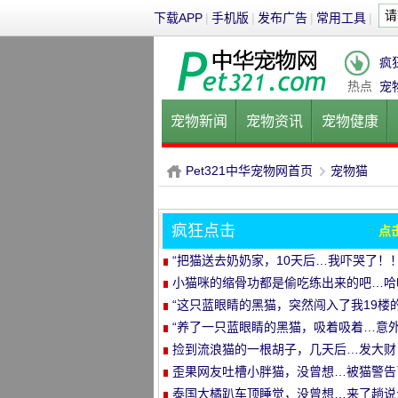
下载APP
|
手机版
|
发布广告
|
常用工具
|
疯
热点
宠
宠物新闻
宠物资讯
宠物健康
健康饮食
宠物美容
宠物医院
Pet321中华宠物网首页
宠物猫
疯狂点击
点
P
›
“把猫送去奶奶家，10天后…我吓哭了！！
小猫咪的缩骨功都是偷吃练出来的吧…哈
哈
“这只蓝眼睛的黑猫，突然闯入了我19楼
家里…”
“养了一只蓝眼睛的黑猫，吸着吸着…意
发生了！”
捡到流浪猫的一根胡子，几天后…发大财
了！
歪果网友吐槽小胖猫，没曾想…被猫警告
哈哈哈
泰国大橘趴车顶睡觉，没曾想…来了趟说