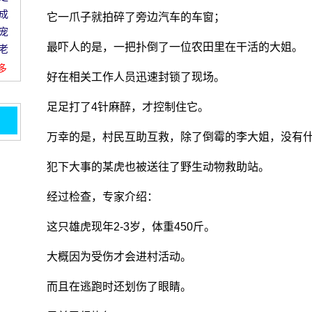
成
它一爪子就拍碎了旁边汽车的车窗；
宠
最吓人的是，一把扑倒了一位农田里在干活的大姐。
老
更多
好在相关工作人员迅速封锁了现场。
足足打了4针麻醉，才控制住它。
万幸的是，村民互助互救，除了倒霉的李大姐，没有
这两
.。
犯下大事的某虎也被送往了野生动物救助站。
经过检查，专家介绍：
这只雄虎现年2-3岁，体重450斤。
都
表情
大概因为受伤才会进村活动。
果走
而且在逃跑时还划伤了眼睛。
疯