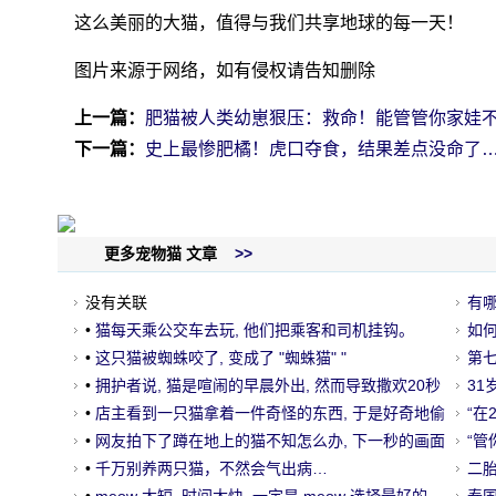
这么美丽的大猫，值得与我们共享地球的每一天！
图片来源于网络，如有侵权请告知删除
上一篇：
肥猫被人类幼崽狠压：救命！能管管你家娃
下一篇：
史上最惨肥橘！虎口夺食，结果差点没命了
更多宠物猫 文章
>>
没有关联
有
•
猫每天乘公交车去玩, 他们把乘客和司机挂钩。
如
•
这只猫被蜘蛛咬了, 变成了 "蜘蛛猫" "
第
•
拥护者说, 猫是喧闹的早晨外出, 然而导致撒欢20秒
满
3
以后..。
•
店主看到一只猫拿着一件奇怪的东西, 于是好奇地偷
“在
了之后, 被发现后..。
•
网友拍下了蹲在地上的猫不知怎么办, 下一秒的画面
了…
“管
让人们想点赞美.....。
•
千万别养两只猫，不然会气出病…
二