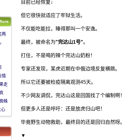
蜘蛛
目前已经恢复↓
太心
但它很快就适应了牢狱生活。
More
这两
不仅能吃能拉，睡得那叫一个安逸。
这两
.。
最终，被命名为
"完达山1号"
。
.。
打住，不是喝的辣个完达山奶粉！
都
都
专家还发现，某虎近期在中俄边境反复横跳。
表情
表情
所以它还要被检疫隔离观测45天。
果走
果走
疯
疯
不少网友调侃，完达山这是回国找了个编制啊！
蜘蛛
蜘蛛
但更多人还是呼吁：还是放虎归山吧！
太心
太心
毕竟野生动物救助，最终目的还是回归自然呀。
▼