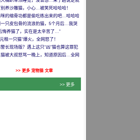
…
国大橘趴车顶睡觉，没曾想…来了趟说走就
的旅行哈哈哈！
万别养沙雕猫，小心…被笑死哈哈哈！
猫咪的缩骨功都是偷吃练出来的吧…哈哈哈
到一只皮包骨的流浪豹猫，5个月后…我哭
！！
后悔养猫了，实在是太辛苦了…”
.9元租一只猫”爆火，全网怒了！
猫警长现场版？遇上这只“凶”猫也算这罪犯
霉了！
浪猫被大叔怒骂一晚上，知道原因后…全网
。
喷了！
>> 更多 宠物猫 文章
>> 更多