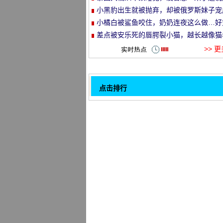
就走的旅行哈哈哈！
小黑豹出生就被抛弃，却被俄罗斯妹子宠
et
了铁憨憨！
小橘白被鲨鱼咬住，奶奶连夜这么做…好
溺！
差点被安乐死的唇腭裂小猫，越长越像猫
头…
>> 
点击排行
猫想睡一会儿, 两个哈哈在一旁一直吵, 
32
个哈哈真不怕被杀.....。
师傅从猫背后忽然关上, 猫的反应, 笑喷.
由孩子坑坏猫妈妈一, 简单地不丢失!
据说用这种方法, 猫会突然崩溃..。
一只超级懂事的小猫, 每次主人上厕所, 
是.....。
狗想和猫玩, 结果是猫打了鼻子, 微笑的
直接喷了出来.....。
店主看见猫在洗碗机的水槽里不出来, 结
近一看煤气爆炸.....。
主人给家里的猫买了这样的玩具, 猫直接
1