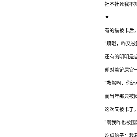
社不社死我不
▼
网
有的猫被卡后
"烦哦，咋又被
还有的明明是
却对着铲屎官
"救驾啊，你还
而当年那只被
这次又被卡了
"啊我咋也被围
吃瓜豹子：我