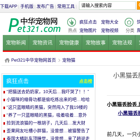
下载APP
|
手机版
|
发布广告
|
常用工具
|
疯狂点击
宠物大全
热点
宠物图片
宠物视频
分类
宠物新闻
宠物资讯
宠物健康
宠物故事
宠物法规
健康饮食
宠物美容
宠物医院
宠物猫
宠物狗
鱼的
Pet321中华宠物网首页
宠物猫
小黑猫丢
疯狂点击
点击榜
P
›
“把猫送去奶奶家，10天后…我吓哭了！！”
小猫咪的缩骨功都是偷吃练出来的吧…哈哈
小黑猫丢脸丢
哈
“这只蓝眼睛的黑猫，突然闯入了我19楼的
小黑猫丢
家里…”
“养了一只蓝眼睛的黑猫，吸着吸着…意外
发生了！”
捡到流浪猫的一根胡子，几天后…发大财
了！
歪果网友吐槽小胖猫，没曾想…被猫警告了
前几天，一只
哈哈哈
泰国大橘趴车顶睡觉，没曾想…来了趟说走