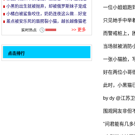
就走的旅行哈哈哈！
小黑豹出生就被抛弃，却被俄罗斯妹子宠成
一位小姐姐跑
et
了铁憨憨！
小橘白被鲨鱼咬住，奶奶连夜这么做…好宠
只见她手中举
溺！
差点被安乐死的唇腭裂小猫，越长越像猫老
头…
>> 更多
而警戒桩上，
当场就被消防
点击排行
一张小猫脸，
牛猫爪摸着另一只猫的头, 以为会挨打, 没想
32
到.....。
网友打开它, 大师一起上去疯狂的亲..。
好在两位小哥
兽医教你如何轻易地让猫乖乖吃药, 知识的上
此时，小黑猫
升.....。
猫喜欢看主人去上厕所, 但是小主人慢慢长大
by dy @江
了, 猫不做这件事, 因为.....。
网友对老猫窝丢了一索, 要师父改了豪华猫
爬, 可是.....。
超人气体博物馆黑猫被神秘人带走, 背后的原
围观网友非但不
因是..。
一天的朋友在路上工作, 去见心爱的流浪猫,
"问君能有几多
但这只猫太长了.....。
这些是猫的卡通片, 你见过几个吗？
1