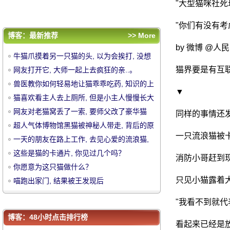
你愿意为这只猫做什么？
"大型猫咪社死
喵跑出家门, 结果被王发现后
"你们有没有考
评论排行
博客：最新推荐
>> More
牛猫爪摸着另一只猫的头, 以为会挨打, 没想
by 微博 @人
牛猫爪摸着另一只猫的头, 以为会挨打, 没想
到.....。
网友打开它, 大师一起上去疯狂的亲..。
到.....。
猫界要是有互
网友打开它, 大师一起上去疯狂的亲..。
兽医教你如何轻易地让猫乖乖吃药, 知识的上
兽医教你如何轻易地让猫乖乖吃药, 知识的上
▼
中
升.....。
猫喜欢看主人去上厕所, 但是小主人慢慢长大
升.....。
猫喜欢看主人去上厕所, 但是小主人慢慢长大
了, 猫不做这件事, 因为.....。
网友对老猫窝丢了一索, 要师父改了豪华猫
了, 猫不做这件事, 因为.....。
网友对老猫窝丢了一索, 要师父改了豪华猫
同样的事情还
爬, 可是.....。
超人气体博物馆黑猫被神秘人带走, 背后的原
爬, 可是.....。
超人气体博物馆黑猫被神秘人带走, 背后的原
一只流浪猫被
因是..。
一天的朋友在路上工作, 去见心爱的流浪猫,
因是..。
一天的朋友在路上工作, 去见心爱的流浪猫,
但这只猫太长了.....。
这些是猫的卡通片, 你见过几个吗？
但这只猫太长了.....。
这些是猫的卡通片, 你见过几个吗？
消防小哥赶到
你愿意为这只猫做什么？
你愿意为这只猫做什么？
只见小猫露着
喵跑出家门, 结果被王发现后
喵跑出家门, 结果被王发现后
华
"我看不到就代
博客：48小时点击排行榜
看起来已经是