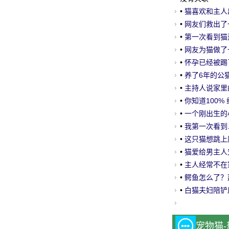
•
猫喜欢和主人出去
•
网友们救出了一
玩疯了, 而且....
•
第一次看到猫
眼..。
•
网友为猫做了一
到蛋糕的时候..
•
怀孕已经被踢了
刻表现良好: 还
•
养了6年的公
从哪生出来的
•
主持人说家里的
好怕哈哈.....。
•
你知道100%
•
一个刚出生的小
•
我第一次看到
子!
•
这只猫想跳上
最后.....。
•
猫爱给男主人宠
是踩在了地方让人.
•
主人经常不在
己..。
•
鳄鱼怎么了？
•
白猫夫妇陪铲
宠物猫