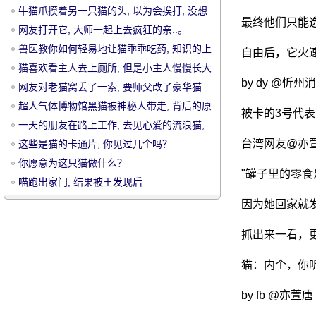
牛猫爪摸着另一只猫的头, 以为会挨打, 没想
最终他们只能
到.....。
网友打开它, 大师一起上去疯狂的亲..。
兽医教你如何轻易地让猫乖乖吃药, 知识的上
自由后，它火
升.....。
猫喜欢看主人去上厕所, 但是小主人慢慢长大
by dy @忻州
了, 猫不做这件事, 因为.....。
网友对老猫窝丢了一索, 要师父改了豪华猫
宠
爬, 可是.....。
超人气体博物馆黑猫被神秘人带走, 背后的原
被卡的3号代
因是..。
一天的朋友在路上工作, 去见心爱的流浪猫,
但这只猫太长了.....。
台湾网友@亦
这些是猫的卡通片, 你见过几个吗？
你愿意为这只猫做什么？
"罐子里的零食
喵跑出家门, 结果被王发现后
因为她回家就
抓出来一看，
物
猫：内个，你
by fb @亦萱唐