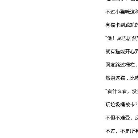
不过小猫咪这
有猫卡到尴尬
"淦！尾巴居然
就有猫能开心
网友路过栅栏
然鹅这猫…比
"看什么看，没
玩垃圾桶被卡
不但不难受，
不过，不是所