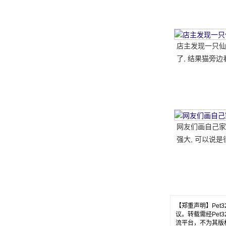
店主发现一只仙
了, 结果猫旁边
腿, 笑了又哭了..
网友们画自己家
强大, 可以说是
的, 但最后.....。
【郑重声明】Pe
议。转载需经Pe
流平台，不为其版