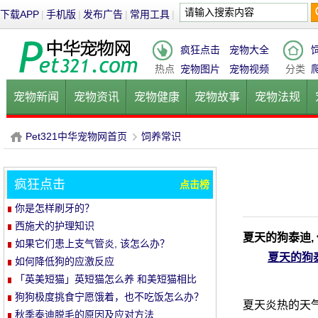
下载APP
|
手机版
|
发布广告
|
常用工具
|
疯狂点击
宠物大全
热点
宠物图片
宠物视频
分类
宠物新闻
宠物资讯
宠物健康
宠物故事
宠物法规
健康饮食
宠物美容
宠物医院
宠物猫
宠物狗
鱼的
Pet321中华宠物网首页
饲养常识
疯狂点击
点击榜
P
›
你是怎样刷牙的？
西施犬的护理知识
夏天的狗泰迪,
如果它们患上支气管炎, 该怎么办？
夏天的狗
如何降低狗的应激反应
「英美短猫」英短猫怎么养 和美短猫相比
养哪种比较好呢
狗狗极度挑食宁愿饿着，也不吃饭怎么办？
夏天炎热的天气
教你五招轻松解决！
秋季泰迪脱毛的原因及应对方法