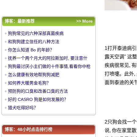
好的 CASRO 狗是如何发展的？
猎犬吃得好吗？
评论排行
博客：最新推荐
>> More
狗狗常见的六种深部真菌疾病
狗狗常见的六种深部真菌疾病
和狗狗建立信任的八种方法
和狗狗建立信任的八种方法
你怎么知道 Bo 的年龄？
1打开泰迪病引
你怎么知道 Bo 的年龄？
中
抚养一个两个月大的阿拉斯加时, 要注意什
露天空调" 这
抚养一个两个月大的阿拉斯加时, 要注意什
么？
狗狗最讨厌小主们做的十件事情,看看你中枪
疾病很常见, 
么？
狗狗最讨厌小主们做的十件事情,看看你中枪
打喷嚏。此外,
了吗
怎么健康有效地帮狗狗减肥
了吗
怎么健康有效地帮狗狗减肥
面到泰迪的关
如何养大暖男金毛狗？
如何养大暖男金毛狗？
预防狗的口臭和改善口臭的方法
预防狗的口臭和改善口臭的方法
好的 CASRO 狗是如何发展的？
好的 CASRO 狗是如何发展的？
猎犬吃得好吗？
猎犬吃得好吗？
华
2只狗会找一个
博客：48小时点击排行榜
说, 你在家里