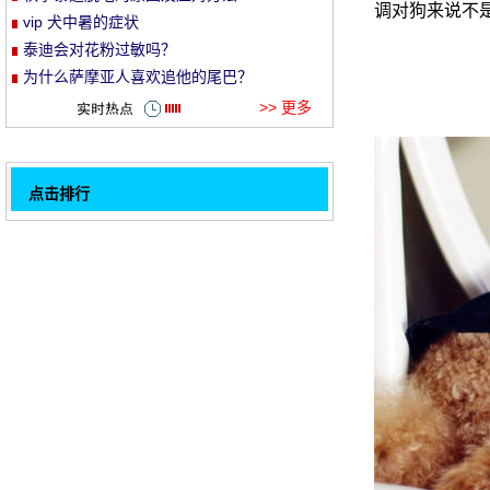
调对狗来说不
vip 犬中暑的症状
et
泰迪会对花粉过敏吗？
为什么萨摩亚人喜欢追他的尾巴？
>> 更多
点击排行
狗狗常见的六种深部真菌疾病
32
和狗狗建立信任的八种方法
你怎么知道 Bo 的年龄？
抚养一个两个月大的阿拉斯加时, 要注意什
么？
狗狗最讨厌小主们做的十件事情,看看你中枪
了吗
怎么健康有效地帮狗狗减肥
如何养大暖男金毛狗？
预防狗的口臭和改善口臭的方法
1