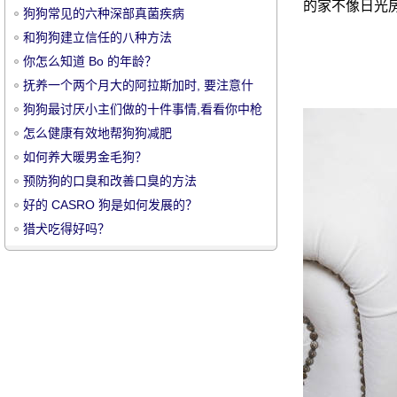
的家不像日光
狗狗常见的六种深部真菌疾病
和狗狗建立信任的八种方法
你怎么知道 Bo 的年龄？
抚养一个两个月大的阿拉斯加时, 要注意什
么？
狗狗最讨厌小主们做的十件事情,看看你中枪
宠
了吗
怎么健康有效地帮狗狗减肥
如何养大暖男金毛狗？
预防狗的口臭和改善口臭的方法
好的 CASRO 狗是如何发展的？
猎犬吃得好吗？
物