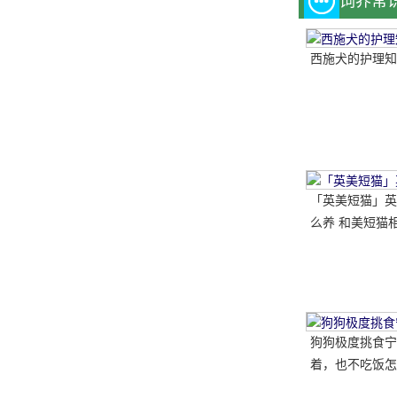
饲养常
西施犬的护理知
「英美短猫」英
么养 和美短猫相
哪种比较好呢
狗狗极度挑食宁
着，也不吃饭怎
教你五招轻松解