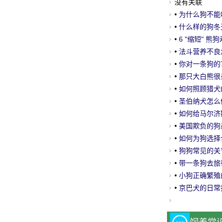
没有关联
•
为什么狗不能
•
什么样的狗冬
•
6 "缩短" 
•
法斗营养不良
•
你对一条狗的
•
那只大白熊很
•
如何照顾猎犬
•
圣伯纳犬怎么
•
如何给马尔济
•
美国欺负的狗
•
如何为狗选择
•
狗狗常见的关
•
带一条狗去旅
•
小狗正确繁殖
•
京巴犬的日常