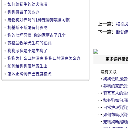
如何给初生的幼犬洗澡
狗狗感冒了怎么办
宠物狗好养吗?几种宠物狗喂食习惯
上一篇：
换头
柯基断不断尾有何影响
下一篇：
断奶
狗的七坏习惯, 你的家庭占了几个
宠
苏格兰牧羊犬生病的征兆
狗狗尿多是不是生病了
狗狗为什么口腔溃疡,狗狗口腔溃疡怎么办
更多饲养常识
如何给狗狗驱除寄生虫
没有关联
怎么正确饲养巴吉度猎犬
•
狗狗低吼是怎
•
养狗的家庭怎
•
奇瓦瓦人的生
物
•
秋冬狗如何用
•
日常护理狗狗
•
如何帮助小狗
•
宠物狗断尾时