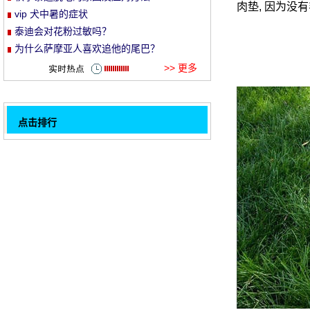
肉垫, 因为没
vip 犬中暑的症状
et
泰迪会对花粉过敏吗？
为什么萨摩亚人喜欢追他的尾巴？
>> 更多
点击排行
如何给初生的幼犬洗澡
32
狗狗感冒了怎么办
宠物狗好养吗?几种宠物狗喂食习惯
柯基断不断尾有何影响
狗的七坏习惯, 你的家庭占了几个
苏格兰牧羊犬生病的征兆
狗狗尿多是不是生病了
狗狗为什么口腔溃疡,狗狗口腔溃疡怎么办
1