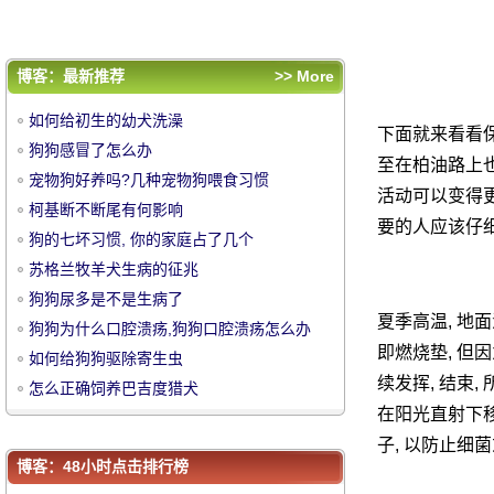
如何给狗狗驱除寄生虫
怎么正确饲养巴吉度猎犬
评论排行
博客：最新推荐
>> More
如何给初生的幼犬洗澡
如何给初生的幼犬洗澡
下面就来看看保
狗狗感冒了怎么办
狗狗感冒了怎么办
至在柏油路上也
宠物狗好养吗?几种宠物狗喂食习惯
宠物狗好养吗?几种宠物狗喂食习惯
活动可以变得更
中
柯基断不断尾有何影响
柯基断不断尾有何影响
要的人应该仔
狗的七坏习惯, 你的家庭占了几个
狗的七坏习惯, 你的家庭占了几个
苏格兰牧羊犬生病的征兆
苏格兰牧羊犬生病的征兆
狗狗尿多是不是生病了
狗狗尿多是不是生病了
夏季高温, 地
狗狗为什么口腔溃疡,狗狗口腔溃疡怎么办
狗狗为什么口腔溃疡,狗狗口腔溃疡怎么办
即燃烧垫, 但
如何给狗狗驱除寄生虫
如何给狗狗驱除寄生虫
续发挥, 结束
怎么正确饲养巴吉度猎犬
怎么正确饲养巴吉度猎犬
在阳光直射下移
华
子, 以防止细
博客：48小时点击排行榜