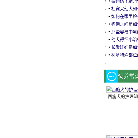
•
泰迪伤了腿,
•
杜宾犬幼犬如
•
如何在家里检查 
•
狗狗之间是如
网
•
那些容易中暑
•
幼犬得细小治
•
长发娃娃是如
•
柯基特殊部位
饲养常
西施犬的护理知