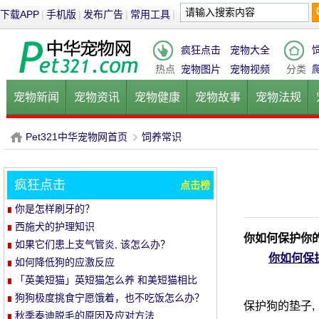
下载APP
|
手机版
|
发布广告
|
常用工具
|
疯狂点击
宠物大全
热点
宠物图片
宠物视频
分类
宠物新闻
宠物资讯
宠物健康
宠物故事
宠物法规
健康饮食
宠物美容
宠物医院
宠物猫
宠物狗
鱼的
Pet321中华宠物网首页
饲养常识
疯狂点击
点击榜
P
›
你是怎样刷牙的？
西施犬的护理知识
你如何保护你
如果它们患上支气管炎, 该怎么办？
你如何保
如何降低狗的应激反应
「英美短猫」英短猫怎么养 和美短猫相比
养哪种比较好呢
狗狗极度挑食宁愿饿着，也不吃饭怎么办？
保护狗的垫子,
教你五招轻松解决！
秋季泰迪脱毛的原因及应对方法