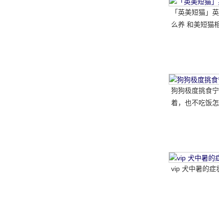
「英美短猫」英
么养 和美短猫相
哪种比较好呢
狗狗极度挑食宁
着，也不吃饭怎
教你五招轻松解
vip 犬中暑的症