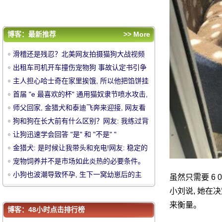
的狗儿, 拉砰
宠物饲养并不是市场如此炎热的必要条件。
小狗也波潮导致怀孕, 生下一窝幼崽后的主
人: 我想成为最富有的人吗？
评论排行
博客：最新推荐
>> More
滑稽还是残忍？北美网友拍摄猫狗大战视频
滑稽还是残忍？北美网友拍摄猫狗大战视频
引争议
出租车司机开车撞伤宠物狗 事故认定书引争
引争议
出租车司机开车撞伤宠物狗 事故认定书引争
议
主人担心哈士奇在家里挨饿, 所以他把馅饼挂
议
主人担心哈士奇在家里挨饿, 所以他把馅饼挂
中
在第二个哈雷的脖子上。
首届 "e 最喜欢的杯" 通用猫奴隶节喷水攻
在第二个哈雷的脖子上。
首届 "e 最喜欢的杯" 通用猫奴隶节喷水攻击,
击, 明星帮助流行爆料的场景!
师父回家, 金猎犬和泰迪飞奔来迎接, 网友看
明星帮助流行爆料的场景!
师父回家, 金猎犬和泰迪飞奔来迎接, 网友看
到愣: 泰迪这是要起飞吗？
狗和狗在长大前有什么区别？网友: 我练过
到愣: 泰迪这是要起飞吗？
狗和狗在长大前有什么区别？网友: 我练过背
心线了。
让狗迅速学会回答 "是" 和 "不是" "
背心线了。
让狗迅速学会回答 "是" 和 "不是" "
金猎犬: 是时候让我带头和充电!网友: 稳定的
金猎犬: 是时候让我带头和充电!网友: 稳定
狗儿, 拉砰
宠物饲养并不是市场如此炎热的必要条件。
的狗儿, 拉砰
宠物饲养并不是市场如此炎热的必要条件。
小狗也波潮导致怀孕, 生下一窝幼崽后的主
虽然只需要 6 
小狗也波潮导致怀孕, 生下一窝幼崽后的主
人: 我想成为最富有的人吗？
华
小刘说, 她在
人: 我想成为最富有的人吗？
来衡量。
博客：48小时点击排行榜