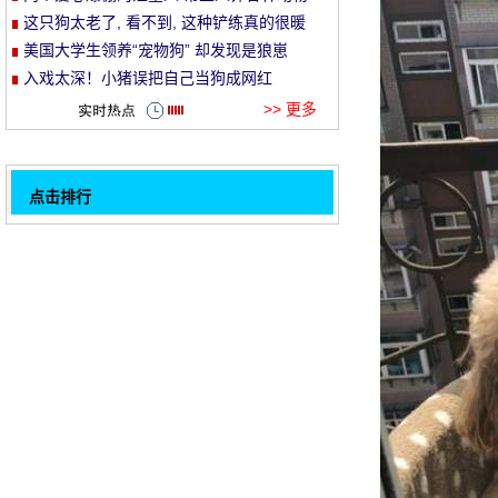
这只狗太老了, 看不到, 这种铲练真的很暖
et
和!
美国大学生领养“宠物狗” 却发现是狼崽
入戏太深！小猪误把自己当狗成网红
>> 更多
点击排行
滑稽还是残忍？北美网友拍摄猫狗大战视频
32
引争议
出租车司机开车撞伤宠物狗 事故认定书引争
议
主人担心哈士奇在家里挨饿, 所以他把馅饼挂
在第二个哈雷的脖子上。
首届 "e 最喜欢的杯" 通用猫奴隶节喷水攻
击, 明星帮助流行爆料的场景!
师父回家, 金猎犬和泰迪飞奔来迎接, 网友看
到愣: 泰迪这是要起飞吗？
狗和狗在长大前有什么区别？网友: 我练过
背心线了。
让狗迅速学会回答 "是" 和 "不是" "
金猎犬: 是时候让我带头和充电!网友: 稳定
1