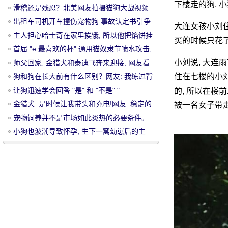
下楼走的狗, 
滑稽还是残忍？北美网友拍摄猫狗大战视频
引争议
出租车司机开车撞伤宠物狗 事故认定书引争
大连女孩小刘住
议
主人担心哈士奇在家里挨饿, 所以他把馅饼挂
买的时候只花了 
在第二个哈雷的脖子上。
首届 "e 最喜欢的杯" 通用猫奴隶节喷水攻击,
明星帮助流行爆料的场景!
小刘说, 大连雨
师父回家, 金猎犬和泰迪飞奔来迎接, 网友看
宠
到愣: 泰迪这是要起飞吗？
狗和狗在长大前有什么区别？网友: 我练过背
住在七楼的小刘
心线了。
让狗迅速学会回答 "是" 和 "不是" "
的, 所以在楼
金猎犬: 是时候让我带头和充电!网友: 稳定的
被一名女子带走
狗儿, 拉砰
宠物饲养并不是市场如此炎热的必要条件。
小狗也波潮导致怀孕, 生下一窝幼崽后的主
人: 我想成为最富有的人吗？
物