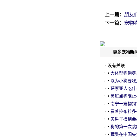
上一篇：
朋友们
下一篇：
宠物
更多宠物新闻
没有关联
•
大体型狗狗尽
•
以为小狗要吃
•
萨摩亚人吃什
•
英斑点狗阻止
•
南宁一宠物狗
•
看着拉布拉多在
后.....。
•
美男子捡到会
•
狗的第一次跳跃
算好距离
•
藏獒在中国失