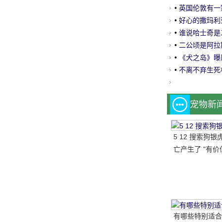
•
英国伦敦有一
派对
•
好心的撒玛利
这不是狗。
•
谁说哈士奇是
•
二公顷是阿拉斯
么品种？
•
《犬之岛》曝
•
不离不弃生死
宠物新
5 12 搜索狗银
亡产生了 "有
基因存储计划"
有哪些特别适合