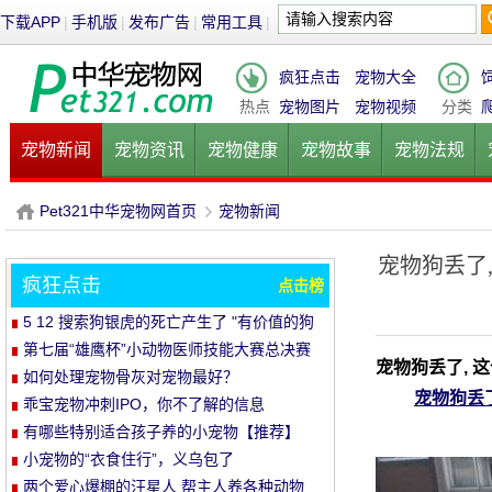
下载APP
|
手机版
|
发布广告
|
常用工具
|
疯狂点击
宠物大全
热点
宠物图片
宠物视频
分类
宠物新闻
宠物资讯
宠物健康
宠物故事
宠物法规
健康饮食
宠物美容
宠物医院
宠物猫
宠物狗
鱼的
Pet321中华宠物网首页
宠物新闻
宠物狗丢了,
疯狂点击
点击榜
P
›
5 12 搜索狗银虎的死亡产生了 "有价值的狗
基因存储计划"
第七届“雄鹰杯”小动物医师技能大赛总决赛
宠物狗丢了, 
圆满落幕
如何处理宠物骨灰对宠物最好？
宠物狗丢了
乖宝宠物冲刺IPO，你不了解的信息
有哪些特别适合孩子养的小宠物【推荐】
小宠物的“衣食住行”，义乌包了
两个爱心爆棚的汪星人 帮主人养各种动物