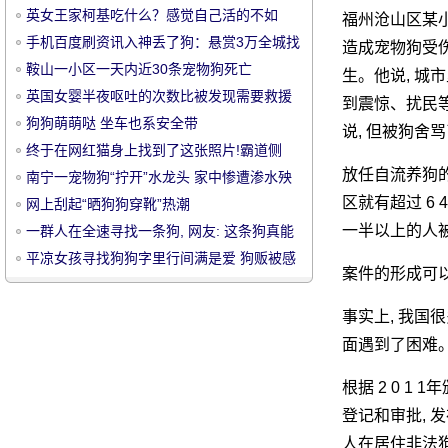
英女王家柯基吃什么？感觉自己活的不如
福州沧山区某
汪......
手机百度刷资讯入神丢了狗：悬赏3万全城找
造成宠物狗受伤
爱犬
鞍山一小区一天内近30条宠物狗死亡
生。他说, 城
英国女婴半夜呕吐的次数比被发现需要救援
到震惊、扰民
的狗还多
狗狗萌萌哒 坐车也系安全带
说, 但被狗舍
宠
终于在网红猫身上找到了这张照片!霸道侧
放任自流养狗的
漏..。
南宁一宠物狗“拧开”水龙头 家中惨遭渗水殃
及电梯
区就有超过 6 
网上刮起“晒狗狗穿靴”热潮
一半以上的人
一群人在全速寻找一条狗, 网友: 这条狗真能
跑啊!
平凉女孩寻找狗狗字里行间满是爱 狗贩被感
案件的形成可以
动送还“金毛”回到家
事实上, 我国
物
面遇到了困难
根据 2 0 
登记和审批, 发
人在居住非法