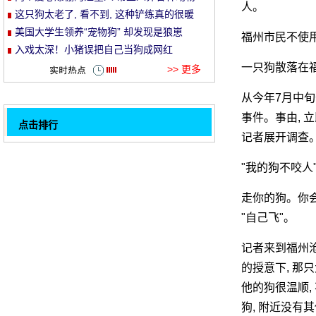
人。
这只狗太老了, 看不到, 这种铲练真的很暖
et
和!
美国大学生领养“宠物狗” 却发现是狼崽
福州市民不使
入戏太深！小猪误把自己当狗成网红
一只狗散落在福
>> 更多
从今年7月中旬
事件。事由,
点击排行
记者展开调查
英女王家柯基吃什么？感觉自己活的不如
32
"我的狗不咬人
汪......
手机百度刷资讯入神丢了狗：悬赏3万全城找
爱犬
鞍山一小区一天内近30条宠物狗死亡
走你的狗。你会
英国女婴半夜呕吐的次数比被发现需要救援
"自己飞"。
的狗还多
狗狗萌萌哒 坐车也系安全带
记者来到福州沧
终于在网红猫身上找到了这张照片!霸道侧
的授意下, 那
漏..。
南宁一宠物狗“拧开”水龙头 家中惨遭渗水殃
他的狗很温顺,
及电梯
网上刮起“晒狗狗穿靴”热潮
1
狗, 附近没有