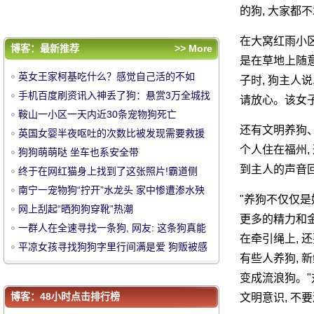
一群人在全速寻找一条狗, 网友: 这条狗真能
的狗, 大家都
跑啊!
平凉女孩寻找狗狗字里行间满是爱 狗贩被感
在大窝红雨小区
动送还“金毛”回到家
评论排行
博客：最新推荐
>> More
是在草地上随
英女王家柯基吃什么？感觉自己活的不如
英女王家柯基吃什么？感觉自己活的不如
子时, 狗主人说
汪......
手机百度刷资讯入神丢了狗：悬赏3万全城找
汪......
手机百度刷资讯入神丢了狗：悬赏3万全城找
请放心。该女
爱犬
鞍山一小区一天内近30条宠物狗死亡
爱犬
鞍山一小区一天内近30条宠物狗死亡
中
英国女婴半夜呕吐的次数比被发现需要救援
还有文明养狗
英国女婴半夜呕吐的次数比被发现需要救援
的狗还多
狗狗萌萌哒 坐车也系安全带
个人住在福州,
的狗还多
狗狗萌萌哒 坐车也系安全带
到主人的声音回
终于在网红猫身上找到了这张照片!霸道侧
终于在网红猫身上找到了这张照片!霸道侧
漏..。
南宁一宠物狗“拧开”水龙头 家中惨遭渗水殃
漏..。
南宁一宠物狗“拧开”水龙头 家中惨遭渗水殃
"养狗不仅仅是
及电梯
网上刮起“晒狗狗穿靴”热潮
及电梯
网上刮起“晒狗狗穿靴”热潮
更多的精力和
一群人在全速寻找一条狗, 网友: 这条狗真能
一群人在全速寻找一条狗, 网友: 这条狗真能
在牵引绳上, 
跑啊!
平凉女孩寻找狗狗字里行间满是爱 狗贩被感
跑啊!
平凉女孩寻找狗狗字里行间满是爱 狗贩被感
有些人养狗, 
动送还“金毛”回到家
华
动送还“金毛”回到家
变成流浪狗。"
博客：48小时点击排行榜
文明意识, 不