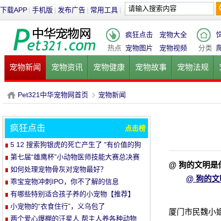
下载APP
|
手机版
|
发布广告
|
常用工具
|
疯狂点击
宠物大全
热点
宠物图片
宠物视频
分类
宠物新闻
宠物资讯
宠物健康
宠物故事
宠物法规
健康饮食
宠物美容
宠物医院
宠物猫
宠物狗
鱼的
Pet321中华宠物网首页
宠物新闻
疯狂点击
点击榜
P
›
5 12 搜索狗银虎的死亡产生了 "有价值的狗
基因存储计划"
第七届“雄鹰杯”小动物医师技能大赛总决赛
@ 狗的文明是
圆满落幕
如何处理宠物骨灰对宠物最好？
@ 狗的
乖宝宠物冲刺IPO，你不了解的信息
有哪些特别适合孩子养的小宠物【推荐】
小宠物的“衣食住行”，义乌包了
厦门市民魏小姐
两个爱心爆棚的汪星人 帮主人养各种动物