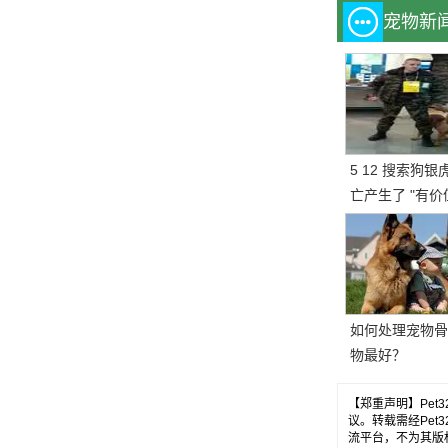
宠物新
5 12 搜索狗银
亡产生了 "有
基因存储计划"
如何处理宠物骨
物最好？
【郑重声明】Pe
议。转载需经Pe
流平台，不为其版