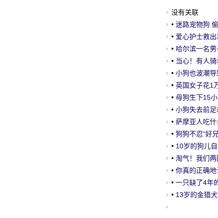
没有关联
•
迷路宠物狗 
•
爱心护士救出3
•
哈尔滨一名男
•
当心！有人骑
•
小狗也波潮导致
成为最富有的
•
英国女子花1
得还多
•
母狗生下15
•
小狗失去前足
•
萨摩亚人吃什
•
狗狗不忍“好
•
10岁的狗儿
•
淘气！我们两
•
你真的正确地
•
一只缺了4年
•
13岁的金猎犬