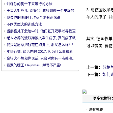
训练你的狗坐下来等待的方法
3. 与德国牧羊
王星人对熊儿, 别管我, 我只想做一个安静的
狗子!
羊人的爪子, 并
我欠你的!狗的土堆草至少有两米高!
不同类型犬的训练方法
当熊猫处于危险中时, 他们张开双手以寻找更
宠
大的相互威慑。太可爱了 ~
老人收养的流浪狗被批准生病了, 真的病了就
其实, 德国牧
是不闭嘴的人
我只是愿意把钱花在狗身上, 那又怎么样？!
可以赞美, 食物
年终行情, 谈论你的 2017, 因为什么事和遗
憾？
金猎犬不想和你说话, 只会对你有一点关注。
我家的暖王 Dajinmau, 绰号不严重!
上一篇：
苏格
下一篇：
如何
物
更多宠物狗 
没有关联