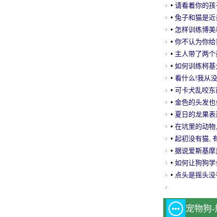
•
请看着你的孩
•
兔子和猫是近
•
怎样训练博美
网
•
你不认为你给我
•
主人带了两个
医院!
•
如何训练柯基
•
看什么!我从没
•
可卡犬乱咬东
•
金色的头发也
•
夏日的龙果表
•
在坑里的动物,
•
起初没有猫, 
封的。
•
据说爱斯基摩
•
如何让狗狗学
•
点头是摇头没有
宠物狗