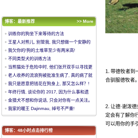
憾？
金猎犬不想和你说话, 只会对你有一点关注。
我家的暖王 Dajinmau, 绰号不严重!
评论排行
博客：最新推荐
>> More
训练你的狗坐下来等待的方法
训练你的狗坐下来等待的方法
王星人对熊儿, 别管我, 我只想做一个安静的
王星人对熊儿, 别管我, 我只想做一个安静的
狗子!
我欠你的!狗的土堆草至少有两米高!
狗子!
我欠你的!狗的土堆草至少有两米高!
中
不同类型犬的训练方法
不同类型犬的训练方法
当熊猫处于危险中时, 他们张开双手以寻找更
当熊猫处于危险中时, 他们张开双手以寻找更
1. 带德牧者
大的相互威慑。太可爱了 ~
老人收养的流浪狗被批准生病了, 真的病了就
大的相互威慑。太可爱了 ~
老人收养的流浪狗被批准生病了, 真的病了就
合驯服德牧者
是不闭嘴的人
我只是愿意把钱花在狗身上, 那又怎么样？!
是不闭嘴的人
我只是愿意把钱花在狗身上, 那又怎么样？!
年终行情, 谈论你的 2017, 因为什么事和遗
年终行情, 谈论你的 2017, 因为什么事和遗
憾？
金猎犬不想和你说话, 只会对你有一点关注。
憾？
金猎犬不想和你说话, 只会对你有一点关注。
2. 让德·谢泼
我家的暖王 Dajinmau, 绰号不严重!
我家的暖王 Dajinmau, 绰号不严重!
定会有了解你行
华
可以用你的手引
博客：48小时点击排行榜