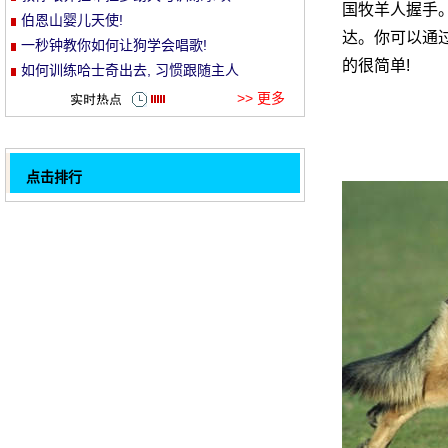
国牧羊人握手。
伯恩山婴儿天使!
et
达。你可以通
一秒钟教你如何让狗学会唱歌!
的很简单!
如何训练哈士奇出去, 习惯跟随主人
>> 更多
点击排行
训练你的狗坐下来等待的方法
32
王星人对熊儿, 别管我, 我只想做一个安静的
狗子!
我欠你的!狗的土堆草至少有两米高!
不同类型犬的训练方法
当熊猫处于危险中时, 他们张开双手以寻找更
大的相互威慑。太可爱了 ~
老人收养的流浪狗被批准生病了, 真的病了就
是不闭嘴的人
我只是愿意把钱花在狗身上, 那又怎么样？!
年终行情, 谈论你的 2017, 因为什么事和遗
1