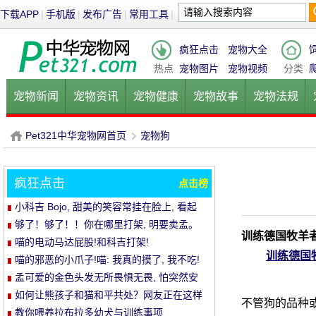
下载APP
|
手机版
|
发布广告
|
常用工具
|
疯狂点击
宠物大全
热点
宠物图片
宠物视频
分类
宠物新闻
宠物资讯
宠物健康
宠物故事
宠物法规
健康饮食
宠物美容
宠物医院
宠物猫
宠物狗
鱼的
Pet321中华宠物网首页
宠物狗
疯狂点击
点击榜
P
›
小科吉 Bojo, 甜美的笑容常挂在脸上, 看起
来每天都是超级快乐!爱笑的小短腿, 太治愈!
够了！够了！！你在哪里打架, 明要卖孟。
训练德国牧羊
喵的电动马达屁股!和科吉打架!
训练德国
喵的邪恶的小爪子!喵: 我真的摸了, 我不吃!
孟可爱的金色头发无所畏惧无畏, 怕突然安
静的空气
如何让熊孩子和猫和平共处？网友正在这样
不管狗的品种或
做..。婴孩必须被充电送..。
教你喂养拉布拉多幼犬与训练事项