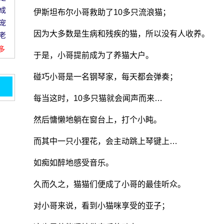
成
伊斯坦布尔小哥救助了10多只流浪猫；
宠
因为大多数是生病和残疾的猫，所以没有人收养。
老
更多
于是，小哥提前成为了养猫大户。
碰巧小哥是一名钢琴家，每天都会弹奏；
每当这时，10多只猫就会闻声而来…
 猫
们,
然后慵懒地躺在窗台上，打个小盹。
觉,
而其中一只小狸花，会主动跳上琴键上…
如痴如醉地感受音乐。
被猫
脆。
久而久之，猫猫们便成了小哥的最佳听众。
想到
对小哥来说，看到小猫咪享受的亚子；
仇的