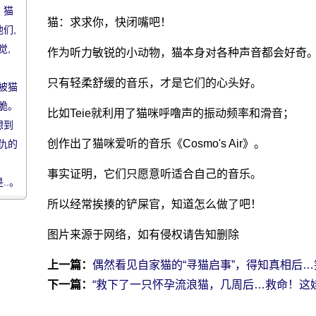
 猫
猫：求求你，快闭嘴吧！
们,
觉,
作为听力敏锐的小动物，猫本身对各种声音都会好奇
只有轻柔舒缓的音乐，才是它们的心头好。
被猫
脆。
比如Teie就利用了猫咪呼噜声的振动频率和滑音；
想到
创作出了猫咪爱听的音乐《Cosmo's Air》。
仇的
事实证明，它们只愿意听适合自己的音乐。
..。
所以经常挨揍的铲屎官，知道怎么做了吧！
图片来源于网络，如有侵权请告知删除
上一篇：
偶然看见自家猫的“寻猫启事”，得知真相后
下一篇：
“救下了一只怀孕流浪猫，几周后…救命！这