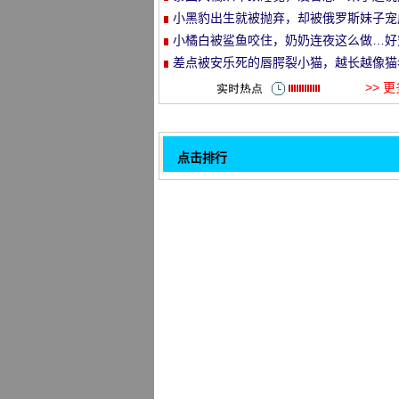
就走的旅行哈哈哈！
小黑豹出生就被抛弃，却被俄罗斯妹子宠
et
了铁憨憨！
小橘白被鲨鱼咬住，奶奶连夜这么做…好
溺！
差点被安乐死的唇腭裂小猫，越长越像猫
头…
>> 
点击排行
师父出来不在家, 宝宝当猫当枕头的时候,
32
的表情是明亮的!
主人对3只猫戴着同样的围巾, 开始戏弄他
这种反应可爱死了..。
猫妈妈和猫宝宝睡在一起, 猫妈妈还在睡
猫宝宝第一次醒来.....。
恶化, 现在的猫是如此无法无天吗？哈
哈。。。
推寄养宝宝有一天突然跑来玩猫粮, 结果
发现后回家.....。
网友把主人放在桌上, 一秒钟就发芽成了
橙色的白猫想吓唬灰猫, 但没有成功, 没
灰猫生气了, 所以.....。
总是被欺负的小短腿, 这一天终于找到复
1