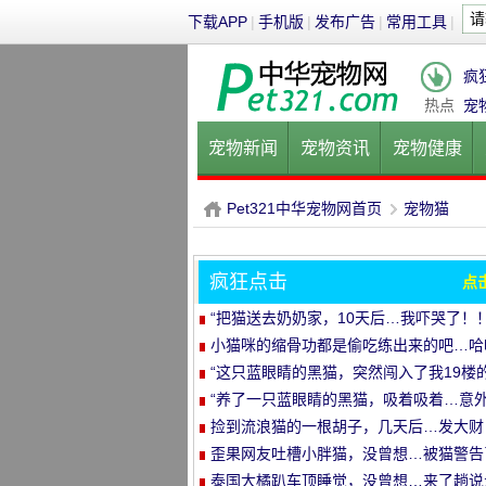
下载APP
|
手机版
|
发布广告
|
常用工具
|
疯
热点
宠
宠物新闻
宠物资讯
宠物健康
健康饮食
宠物美容
宠物医院
Pet321中华宠物网首页
宠物猫
疯狂点击
点
P
›
“把猫送去奶奶家，10天后…我吓哭了！！
小猫咪的缩骨功都是偷吃练出来的吧…哈
哈
“这只蓝眼睛的黑猫，突然闯入了我19楼
家里…”
“养了一只蓝眼睛的黑猫，吸着吸着…意
发生了！”
捡到流浪猫的一根胡子，几天后…发大财
了！
歪果网友吐槽小胖猫，没曾想…被猫警告
哈哈哈
泰国大橘趴车顶睡觉，没曾想…来了趟说