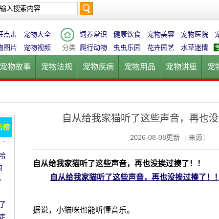
搜
狂点击
宠物大全
饲养常识
健康饮食
宠物美容
宠物医院
物图片
宠物视频
分类
爬行动物
虫虫乐园
花卉园艺
水草迷情
宠物故事
宠物法规
宠物疾病
宠物用品
宠物讲座
宠
索
宠物猫
宠物狗
鱼的世界
鸟的天堂
爬行动物
虫虫乐
自从给我家猫听了这些声音，再也没
击榜
2026-08-08更新
|
来源：
”
哈
自从给我家猫听了这些声音，再也没挨过揍了！！
的
自从给我家猫听了这些声音，再也没挨过揍了！
外
了
据说，小猫咪也能听懂音乐。
走