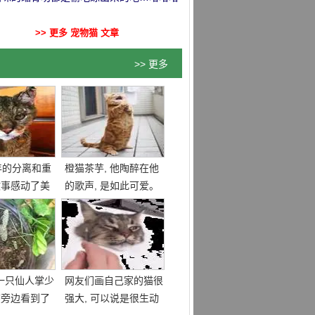
>> 更多 宠物猫 文章
>> 更多
0年的分离和重
橙猫茶芋, 他陶醉在他
故事感动了美
的歌声, 是如此可爱。
一只仙人掌少
网友们画自己家的猫很
猫旁边看到了
强大, 可以说是很生动