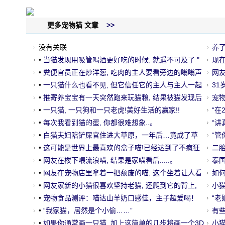
更多宠物猫 文章
>>
没有关联
养
•
当猫发现用吸管喝酒更好吃的时候, 就遥不可及了 "
的
现
•
粪便官员正在炒洋葱, 吃肉的主人要看旁边的嗡嗡声
的
网
•
一只猫什么也看不见, 但它信任它的主人与主人一起
息
3
攀登这座山。
•
推寄养宝宝有一天突然跑来玩猫粮, 结果被猫发现后
宠
回家.....。
•
一只猫, 一只狗和一只老虎!美好生活的赢家!!
喝
“在
•
每次我看到猫的蛋, 你都很难想象..。
了…
“讲
•
白猫夫妇陪铲屎官住进大草原，一年后…竟成了草
“管
原一霸！哈哈哈哈
•
这可能是世界上最喜欢的盒子喵!已经达到了不疯狂
二
不生存的地步..。
•
网友在楼下喂流浪喵, 结果是家喵看后.....。
了
泰
•
网友在宠物店里拿着一把颓废的喵, 这个坐着让人看
走
如
到好思考..。
•
网友家新的小猫很喜欢坚持老猫, 还爬到它的背上,
试
小
和老猫.....。
•
宠物食品测评：喵达山羊奶口感佳，主子超爱喝！
啊？
“老
•
“我家猫，居然是个小偷……”
有
•
如果你通常画一只猫, 加上这简单的几步将画一个3D
小