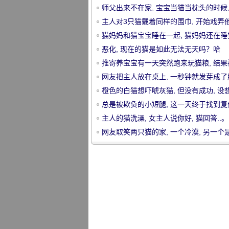
师父出来不在家, 宝宝当猫当枕头的时候,
的表情是明亮的!
主人对3只猫戴着同样的围巾, 开始戏弄他
这种反应可爱死了..。
猫妈妈和猫宝宝睡在一起, 猫妈妈还在睡
猫宝宝第一次醒来.....。
恶化, 现在的猫是如此无法无天吗？哈
哈。。。
推寄养宝宝有一天突然跑来玩猫粮, 结果
宠
发现后回家.....。
网友把主人放在桌上, 一秒钟就发芽成了
橙色的白猫想吓唬灰猫, 但没有成功, 没
灰猫生气了, 所以.....。
总是被欺负的小短腿, 这一天终于找到复
机会, 和..。
主人的猫洗澡, 女主人说你好, 猫回答..。
网友取笑两只猫的家, 一个冷漠, 另一个是
物