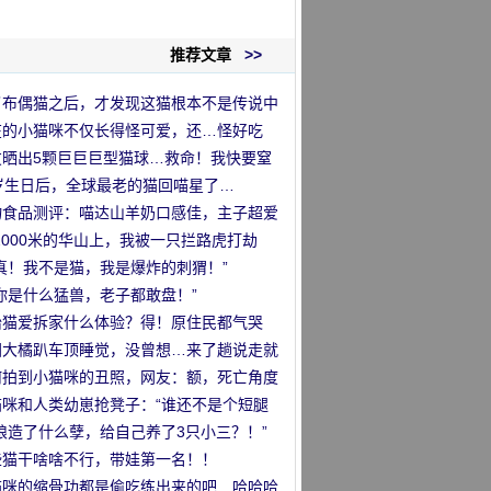
推荐文章
>>
了布偶猫之后，才发现这猫根本不是传说中
那么回事
在的小猫咪不仅长得怪可爱，还…怪好吃
！
友晒出5颗巨巨巨型猫球…救命！我快要窒
了！
1岁生日后，全球最老的猫回喵星了…
物食品测评：喵达山羊奶口感佳，主子超爱
！
2000米的华山上，我被一只拦路虎打劫
”
真！我不是猫，我是爆炸的刺猬！”
你是什么猛兽，老子都敢盘！”
胎猫爱拆家什么体验？得！原住民都气哭
…
国大橘趴车顶睡觉，没曾想…来了趟说走就
的旅行哈哈哈！
何拍到小猫咪的丑照，网友：额，死亡角度
试？
猫咪和人类幼崽抢凳子：“谁还不是个短腿
！”
娘造了什么孽，给自己养了3只小三？！”
些猫干啥啥不行，带娃第一名！！
猫咪的缩骨功都是偷吃练出来的吧…哈哈哈