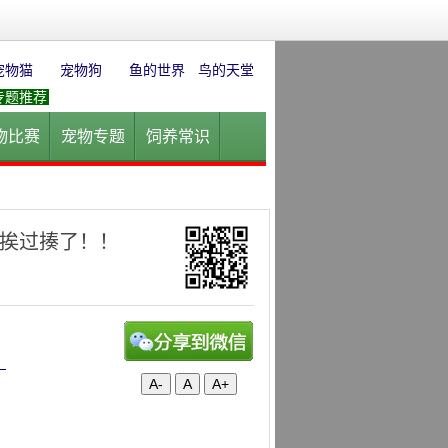
宠物猫
宠物狗
鱼的世界
鸟的天堂
专题推荐
物比赛
宠物专题
饲养常识
园
花卉园艺
水草迷情
挨过揍了！！
！
A-
A
A+