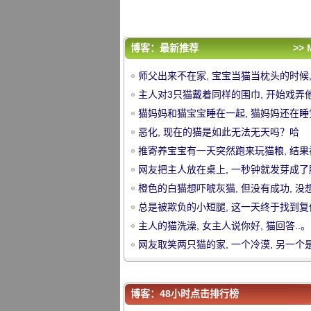
机会, 和..。
主人的猫洗澡, 女主人说你好, 猫回答..。
网友取笑两只猫的家, 一个冷漠, 另一个
是..。
评论排行
博客：最新推荐
>> 
师父出来不在家, 宝宝当猫当枕头的时候,
师父出来不在家, 宝宝当猫当枕头的时候,
的表情是明亮的!
主人对3只猫戴着同样的围巾, 开始戏弄他
的表情是明亮的!
主人对3只猫戴着同样的围巾, 开始戏弄他
这种反应可爱死了..。
猫妈妈和猫宝宝睡在一起, 猫妈妈还在睡
这种反应可爱死了..。
猫妈妈和猫宝宝睡在一起, 猫妈妈还在睡
中
猫宝宝第一次醒来.....。
恶化, 现在的猫是如此无法无天吗？哈
猫宝宝第一次醒来.....。
恶化, 现在的猫是如此无法无天吗？哈
哈。。。
推寄养宝宝有一天突然跑来玩猫粮, 结果
哈。。。
推寄养宝宝有一天突然跑来玩猫粮, 结果
发现后回家.....。
网友把主人放在桌上, 一秒钟就发芽成了
发现后回家.....。
网友把主人放在桌上, 一秒钟就发芽成了
橙色的白猫想吓唬灰猫, 但没有成功, 没
橙色的白猫想吓唬灰猫, 但没有成功, 没
灰猫生气了, 所以.....。
总是被欺负的小短腿, 这一天终于找到复
灰猫生气了, 所以.....。
总是被欺负的小短腿, 这一天终于找到复
机会, 和..。
主人的猫洗澡, 女主人说你好, 猫回答..。
机会, 和..。
主人的猫洗澡, 女主人说你好, 猫回答..。
网友取笑两只猫的家, 一个冷漠, 另一个是
网友取笑两只猫的家, 一个冷漠, 另一个
华
是..。
博客：48小时点击排行榜