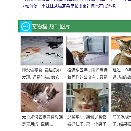
立体声猫, 但..。
•
如何使一个妹妹从猫耳朵里长出来？您也可以选择..。
宠物猫-热门图片
师父偷零食, 最后良心
橙连续五年 , 雨光等待
经过 1 
发现, 还是叫猫, 给它
着同样的公交车 , 只是
逢, 猫的
一块, 结果.....。
为了找到主人的记忆 .
国网民
. . . . 。
无论如何乞求粪官对猫
那些年后, 猫偷了食物
店主发现
是无用的, 直到..。
被抓住了, 第一个笑了
了, 结果