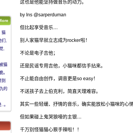
这也是他能坚持做音乐的动力。
by Ins @sarperduman
More
 猫
但比起享受音乐…
 猫
们,
别人家猫早就立志成为rocker啦！
们,
觉,
觉,
不论是电子吉他；
被猫
被猫
还是民谣专用吉他，小猫咪都信手拈来。
脆。
脆。
不止能自由创作，调音更是so easy！
想到
想到
仇的
仇的
不送孩子去上伯克利，简直天理难容。
其实一些轻缓、抒情的音乐，确实能放松小猫咪的心
..。
但如果碰上鬼哭狼嚎的主银…
千万别怪猫猫心狠手辣啦！！