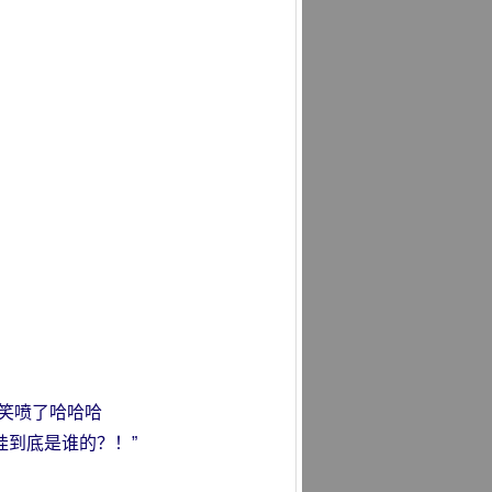
。
…笑喷了哈哈哈
娃到底是谁的？！”