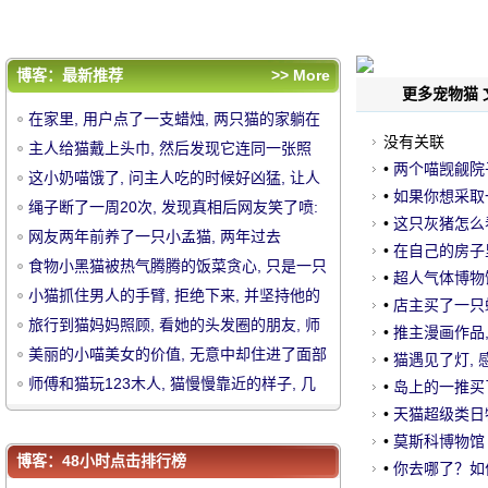
父: 我要的比哥哥多
美丽的小喵美女的价值, 无意中却住进了面部
表情袋!
师傅和猫玩123木人, 猫慢慢靠近的样子, 几
乎到了人的爆发.....。
评论排行
博客：最新推荐
>> More
更多宠物猫 
在家里, 用户点了一支蜡烛, 两只猫的家躺在
在家里, 用户点了一支蜡烛, 两只猫的家躺在
一旁, 然后.....。
主人给猫戴上头巾, 然后发现它连同一张照
没有关联
一旁, 然后.....。
主人给猫戴上头巾, 然后发现它连同一张照
片, 和猫的表情, 笑喷.....。
这小奶喵饿了, 问主人吃的时候好凶猛, 让人
•
两个喵觊觎院
片, 和猫的表情, 笑喷.....。
这小奶喵饿了, 问主人吃的时候好凶猛, 让人
会去做..。
•
如果你想采取
中
好怕.....。
绳子断了一周20次, 发现真相后网友笑了喷:
好怕.....。
绳子断了一周20次, 发现真相后网友笑了喷:
背景, 但..。
•
这只灰猪怎么
喵, 你给我诚实点!
网友两年前养了一只小孟猫, 两年过去
喵, 你给我诚实点!
网友两年前养了一只小孟猫, 两年过去
•
在自己的房子
了.....。到底发生了什么事？!
食物小黑猫被热气腾腾的饭菜贪心, 只是一只
了.....。到底发生了什么事？!
食物小黑猫被热气腾腾的饭菜贪心, 只是一只
•
超人气体博物
爪子, 笑着喷!
小猫抓住男人的手臂, 拒绝下来, 并坚持他的
爪子, 笑着喷!
小猫抓住男人的手臂, 拒绝下来, 并坚持他的
是..。
•
店主买了一只蜘
收养
旅行到猫妈妈照顾, 看她的头发圈的朋友, 师
收养
旅行到猫妈妈照顾, 看她的头发圈的朋友, 师
没想到效果.....
•
推主漫画作品,
父: 我要的比哥哥多
美丽的小喵美女的价值, 无意中却住进了面部
感觉..。
•
猫遇见了灯, 
父: 我要的比哥哥多
美丽的小喵美女的价值, 无意中却住进了面部
表情袋!
师傅和猫玩123木人, 猫慢慢靠近的样子, 几
•
岛上的一推买了
表情袋!
师傅和猫玩123木人, 猫慢慢靠近的样子, 几
乎到了人的爆发.....。
接上..。
•
天猫超级类日
华
乎到了人的爆发.....。
•
莫斯科博物馆 
博客：48小时点击排行榜
的..。
•
你去哪了？如