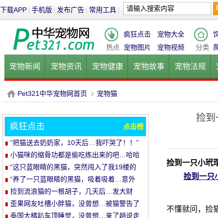
下载APP
|
手机版
|
发布广告
|
常用工具
|
疯狂点击
宠物大全
热点
宠物图片
宠物视频
分类
宠物新闻
宠物资讯
宠物健康
宠物故事
宠物法规
健康饮食
宠物美容
宠物医院
宠物猫
宠物狗
鱼的
Pet321中华宠物网首页
宠物猫
捡到
疯狂点击
点击榜
P
›
“把猫送去奶奶家，10天后…我吓哭了！！”
小猫咪的缩骨功都是偷吃练出来的吧…哈哈
捡到一只小玳
哈
“这只蓝眼睛的黑猫，突然闯入了我19楼的
捡到一只
家里…”
“养了一只蓝眼睛的黑猫，吸着吸着…意外
发生了！”
捡到流浪猫的一根胡子，几天后…发大财
了！
歪果网友吐槽小胖猫，没曾想…被猫警告了
不懂就问，捡
哈哈哈
泰国大橘趴车顶睡觉，没曾想…来了趟说走