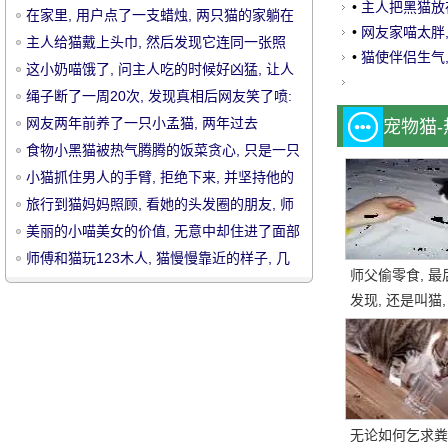
•
主人把黑猫放在
在家里, 用户点了一支蜡烛, 两只猫的家躺在
念了字, 还以为是.
•
网友家喵太胖,
一旁, 然后.....。
主人给猫戴上头巾, 然后发现它连同一张照
•
猫使伴侣生气, 
片, 和猫的表情, 笑喷.....。
这小奶喵饿了, 问主人吃的时候好凶猛, 让人
好怕.....。
绳子断了一周20次, 发现真相后网友笑了喷:
喵, 你给我诚实点!
网友两年前养了一只小孟猫, 两年过去
宠物猫
宠
了.....。到底发生了什么事？!
食物小黑猫被热气腾腾的饭菜贪心, 只是一只
爪子, 笑着喷!
小猫抓住男人的手臂, 拒绝下来, 并坚持他的
收养
旅行到猫妈妈照顾, 看她的头发圈的朋友, 师
父: 我要的比哥哥多
美丽的小喵美女的价值, 无意中却住进了面部
表情袋!
师傅和猫玩123木人, 猫慢慢靠近的样子, 几
师父偷零食, 最
乎到了人的爆发.....。
发现, 还是叫猫,
一块, 结果.....。
物
无论如何乞求粪