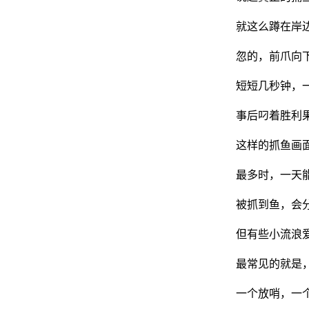
就这么蹲在岸
忽的，前爪向
短短几秒钟，
事后叼着胜利
这样的抓鱼画
最多时，一天
被抓到鱼，会
但有些小流浪
最常见的就是
一个放哨，一