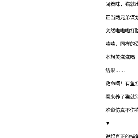
闻着味，猫就
正当两兄弟谋
网
突然啪啪啪打
啧啧，同样的
本想美滋滋喝
结果……
救命啊！有鱼
看来养了猫就
难道仿真不伤
▼
说起真正的捕