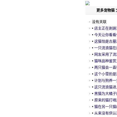
更多宠物猫 
没有关联
•
店主正在剥豌豆
愧.....。
•
今天让你看看
•
这猫怕是古墓
呢……
•
一只流浪猫在门
结果.....。
•
网友采用了流浪
来.....。
•
猫咪品种鉴赏
•
两只猫会一直
绝育后.....。
•
这个小雪豹是
观, 它几乎是一个
•
计划与狗养一
连两件衣服都穿
•
这只流浪猫进
以..。
•
黑猫为大橘子
外..。
•
原来的猫打嗝是
•
猫在另一只猫
但是.....。
•
从来没有供认过粪