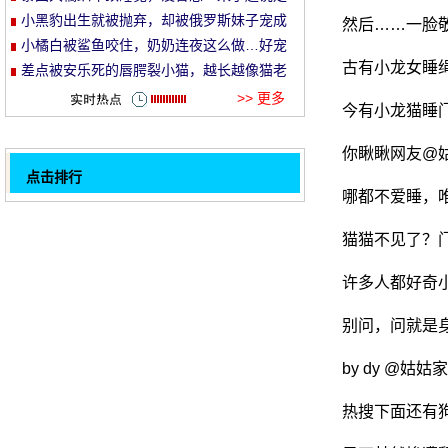
就走的旅行哈哈哈！
小黑豹出生就被抛弃，却被俄罗斯妹子宠成
然后……一脸
et
了铁憨憨！
小橘白被鲨鱼咬住，奶奶连夜这么做…好宠
古有小龙女睡
溺！
差点被安乐死的唇腭裂小猫，越长越像猫老
头…
>> 更多
今有小龙猫睡
你瞅瞅网友@
点击排行
哪都不爱睡，
当猫遇到冰, 故事是什么？
32
师父让猫跟她打了个掌, 它立刻伸出了孟肉球
猫猫不见了？
的超级合作, 也边.....。
老主人不能照顾自己, 猫被4磅的盔甲覆盖。
许多人都好奇
昨天, 这是唯一一个躺在火上的人, 羡慕所有
别问，问就是
的朋友圈子..。
猫从外面活捉了老鼠, 然后进来把老鼠..。
小花栗鼠看到猫在院子里晒日光浴, 并想去过
by dy @姑
它, 结果
猫怎么会宠坏妻子的口红？我拿不到罐子。
热搜下面还有
主人的儿子很好和猫在一起, 每天一起喝牛
1