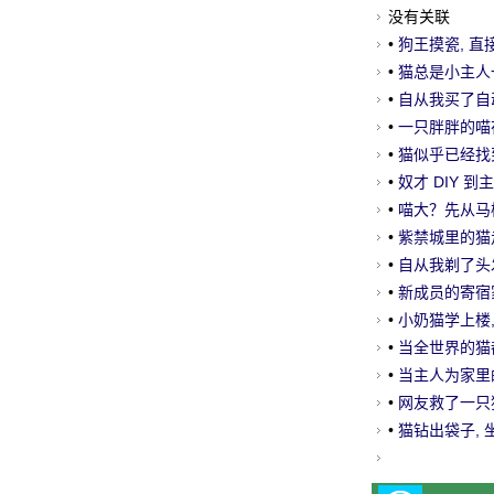
没有关联
•
狗王摸瓷, 直接
•
猫总是小主人一
人笑晕.....。
•
自从我买了自
•
一只胖胖的喵在
哈哈
•
猫似乎已经找
•
奴才 DIY 
进去, 这也.....
•
喵大？先从马
•
紫禁城里的猫走
一只小猫.....。
•
自从我剃了头
•
新成员的寄宿家
和..。
•
小奶猫学上楼,
帮我？
•
当全世界的猫
•
当主人为家里
感觉.....。
•
网友救了一只猫
后.....。
•
猫钻出袋子, 