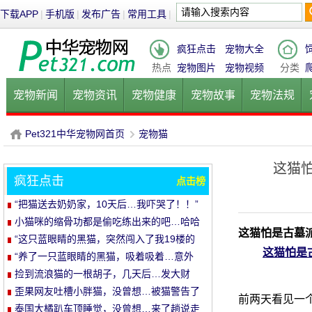
下载APP
|
手机版
|
发布广告
|
常用工具
|
疯狂点击
宠物大全
热点
宠物图片
宠物视频
分类
宠物新闻
宠物资讯
宠物健康
宠物故事
宠物法规
健康饮食
宠物美容
宠物医院
宠物猫
宠物狗
鱼的
Pet321中华宠物网首页
宠物猫
这猫
疯狂点击
点击榜
P
›
“把猫送去奶奶家，10天后…我吓哭了！！”
小猫咪的缩骨功都是偷吃练出来的吧…哈哈
这猫怕是古墓
哈
“这只蓝眼睛的黑猫，突然闯入了我19楼的
这猫怕是
家里…”
“养了一只蓝眼睛的黑猫，吸着吸着…意外
发生了！”
捡到流浪猫的一根胡子，几天后…发大财
了！
歪果网友吐槽小胖猫，没曾想…被猫警告了
‍前两天看见一
哈哈哈
泰国大橘趴车顶睡觉，没曾想…来了趟说走