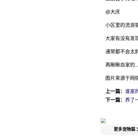
‍@大庆
小区里的流浪
大家有没有发
通常都不会太
再瞅瞅自家的
图片来源于网
上一篇：
谁家
下一篇：
养了
更多宠物猫 