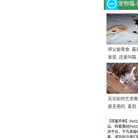
宠物猫
师父偷零食, 最
发现, 还是叫猫,
一块, 结果.....。
无论如何乞求粪
是无用的, 直到.
【郑重声明】Pe
议。转载需经Pe
流平台，不为其版
章，请及时与我们