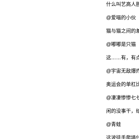
什么叫艺高人
@爱喵的小伙
网
猫与猫之间的
@嘟嘟是只猫
这……有，有
@宇宙无敌爆
奥运会的单杠
@凄凄惨惨七
闲的没事干，
@青蛙
这波徒手爬墙