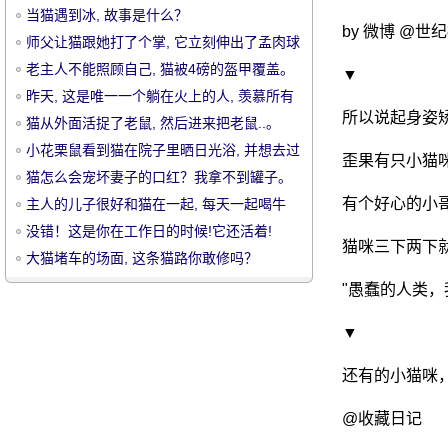
当猫遇到冰, 故事是什么？
by 微博 @世
师父让猫跟她打了个掌, 它立刻伸出了孟肉球
的超级合作, 也边.....。
老主人不能照顾自己, 猫被4磅的盔甲覆盖。
▼
昨天, 这是唯一一个躺在火上的人, 羡慕所有
所以说起身姿
的朋友圈子..。
猫从外面活捉了老鼠, 然后进来把老鼠..。
宠
小花栗鼠看到猫在院子里晒日光浴, 并想去过
歪果有只小猫
它, 结果
猫怎么会宠坏妻子的口红？我拿不到罐子。
有个好心的小
主人的儿子很好和猫在一起, 每天一起喝牛
奶, 这张照片太搞笑了.....。
没错！这是你在工作日的时候!它还活着!
猫咪三下两下
大猫堵车的场面, 这条猫路你敢修吗？
"愚蠢的人类，
▼
物
还有的小猫咪
@收藏日记