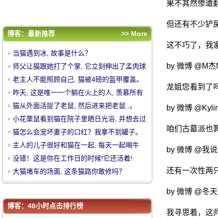
奶, 这张照片太搞笑了.....。
没错！这是你在工作日的时候!它还活着!
果不其然惨遭
大猫堵车的场面, 这条猫路你敢修吗？
但还有不少铲
评论排行
博客：最新推荐
>> More
当猫遇到冰, 故事是什么？
这不巧了，我
当猫遇到冰, 故事是什么？
师父让猫跟她打了个掌, 它立刻伸出了孟肉球
by 微博 @M杰
师父让猫跟她打了个掌, 它立刻伸出了孟肉球
的超级合作, 也边.....。
老主人不能照顾自己, 猫被4磅的盔甲覆盖。
的超级合作, 也边.....。
老主人不能照顾自己, 猫被4磅的盔甲覆盖。
龙姐您看到了
中
昨天, 这是唯一一个躺在火上的人, 羡慕所有
昨天, 这是唯一一个躺在火上的人, 羡慕所有
的朋友圈子..。
猫从外面活捉了老鼠, 然后进来把老鼠..。
的朋友圈子..。
猫从外面活捉了老鼠, 然后进来把老鼠..。
by 微博 @Ky
小花栗鼠看到猫在院子里晒日光浴, 并想去过
小花栗鼠看到猫在院子里晒日光浴, 并想去过
咱们古墓派也
它, 结果
猫怎么会宠坏妻子的口红？我拿不到罐子。
它, 结果
猫怎么会宠坏妻子的口红？我拿不到罐子。
主人的儿子很好和猫在一起, 每天一起喝牛
主人的儿子很好和猫在一起, 每天一起喝牛
by 微博 @
奶, 这张照片太搞笑了.....。
没错！这是你在工作日的时候!它还活着!
奶, 这张照片太搞笑了.....。
没错！这是你在工作日的时候!它还活着!
还有一次性两
大猫堵车的场面, 这条猫路你敢修吗？
大猫堵车的场面, 这条猫路你敢修吗？
华
by 微博 @冬
博客：48小时点击排行榜
我寻思着，这