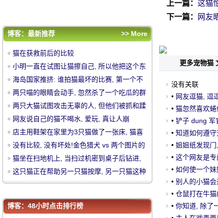
的风格, 当你与喵大师相处..。
猫坐在扫地机上, 当扫过机密到桌子后钻进,
上一篇：
这猫
猫的反应嘲笑人.....。
这只猫正在帮助另一只猫按摩, 另一只猫这种
下一篇：
网友
舒适的死亡表情, 让人发笑.....。
评论排行
博客：最新推荐
>> More
猫在获救前后的比较
猫在获救前后的比较
小明一直在试图让猫擦自己, 所以他把这个东
更多宠物猫 
小明一直在试图让猫擦自己, 所以他把这个东
西绑在他的腿上。
海岛国家推挤: 谁拍猫最坏的比赛, 第一个不
西绑在他的腿上。
海岛国家推挤: 谁拍猫最坏的比赛, 第一个不
没有关联
中
可能停止笑.....。
两只喵的眼睛会动手, 忽然杀了一个吃瓜的群
可能停止笑.....。
两只喵的眼睛会动手, 忽然杀了一个吃瓜的群
•
网友逗猫, 逗
众..。
两只大猫试图攻击无辜的人, 但他们被抓和蹂
众..。
两只大猫试图攻击无辜的人, 但他们被抓和蹂
妈.....。
•
猫忽然喜欢蜷
躏, 胆小和谨慎..。
网友说自己的猫不喝水, 爱玩, 真让人崩
躏, 胆小和谨慎..。
网友说自己的猫不喝水, 爱玩, 真让人崩
么事, 结果.....
•
铲子 dung
溃.....。
店主用鞋架在家里为3只猫做了一张床, 猫喜
溃.....。
店主用鞋架在家里为3只猫做了一张床, 猫喜
张脸惊呆了, 
•
知道如何遵守交
欢它, 只是.....。
没有比较, 没有坏处!金色猎犬 vs 两个图片的
可惜了.....。
•
姐姐纸发现门上
欢它, 只是.....。
没有比较, 没有坏处!金色猎犬 vs 两个图片
风格, 当你与喵大师相处..。
到.....。
•
这个网友是专
猫坐在扫地机上, 当扫过机密到桌子后钻进,
的风格, 当你与喵大师相处..。
猫坐在扫地机上, 当扫过机密到桌子后钻进,
雾..。
•
如何使一个妹
猫的反应嘲笑人.....。
这只猫正在帮助另一只猫按摩, 另一只猫这种
猫的反应嘲笑人.....。
这只猫正在帮助另一只猫按摩, 另一只猫这种
择..。
•
别人的小猫会通
舒适的死亡表情, 让人发笑.....。
华
舒适的死亡表情, 让人发笑.....。
•
仓鼠打在牛猫的背
博客：48小时点击排行榜
•
你知道, 除了