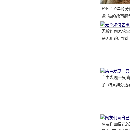
经过 1 0年的
逢, 猫的故事感
国网民
网
无论如何乞求粪
是无用的, 直到.
店主发现一只仙
了, 结果猫旁边
腿, 笑了又哭了..
网友们画自己家