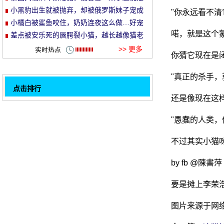
就走的旅行哈哈哈！
小黑豹出生就被抛弃，却被俄罗斯妹子宠成
"你永远看不清
et
了铁憨憨！
小橘白被鲨鱼咬住，奶奶连夜这么做…好宠
喏，就是这个
溺！
差点被安乐死的唇腭裂小猫，越长越像猫老
头…
>> 更多
你猜它现在是
"真正的杀手，
点击排行
还是像现在这
猫在获救前后的比较
32
小明一直在试图让猫擦自己, 所以他把这个东
"愚蠢的人类，
西绑在他的腿上。
海岛国家推挤: 谁拍猫最坏的比赛, 第一个不
不过其实小猫
可能停止笑.....。
两只喵的眼睛会动手, 忽然杀了一个吃瓜的群
by fb @陳書萍
众..。
两只大猫试图攻击无辜的人, 但他们被抓和蹂
躏, 胆小和谨慎..。
网友说自己的猫不喝水, 爱玩, 真让人崩
要是摊上李荣
溃.....。
店主用鞋架在家里为3只猫做了一张床, 猫喜
图片来源于网
欢它, 只是.....。
没有比较, 没有坏处!金色猎犬 vs 两个图片
1