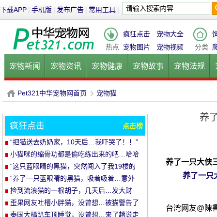
下载APP
|
手机版
|
发布广告
|
常用工具
|
疯狂点击
宠物大全
热点
宠物图片
宠物视频
分类
宠物新闻
宠物资讯
宠物健康
宠物故事
宠物法规
健康饮食
宠物美容
宠物医院
宠物猫
宠物狗
鱼的
Pet321中华宠物网首页
宠物猫
养
疯狂点击
点击榜
P
›
“把猫送去奶奶家，10天后…我吓哭了！！”
小猫咪的缩骨功都是偷吃练出来的吧…哈哈
养了一只大侠
哈
“这只蓝眼睛的黑猫，突然闯入了我19楼的
养了一只
家里…”
“养了一只蓝眼睛的黑猫，吸着吸着…意外
发生了！”
捡到流浪猫的一根胡子，几天后…发大财
了！
歪果网友吐槽小胖猫，没曾想…被猫警告了
台湾网友@陳
哈哈哈
泰国大橘趴车顶睡觉，没曾想…来了趟说走