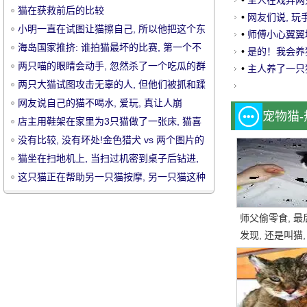
猫也有不同的颜
•
主人在戏弄两
猫在获救前后的比较
结果.....。
•
网友们说, 玩
小明一直在试图让猫擦自己, 所以他把这个东
的关系..。
•
师傅小心翼翼
西绑在他的腿上。
海岛国家推挤: 谁拍猫最坏的比赛, 第一个不
子, 公司的主人..
•
是的！我会养
可能停止笑.....。
两只喵的眼睛会动手, 忽然杀了一个吃瓜的群
•
主人养了一只猫
众..。
两只大猫试图攻击无辜的人, 但他们被抓和蹂
宠
躏, 胆小和谨慎..。
网友说自己的猫不喝水, 爱玩, 真让人崩
宠物猫
溃.....。
店主用鞋架在家里为3只猫做了一张床, 猫喜
欢它, 只是.....。
没有比较, 没有坏处!金色猎犬 vs 两个图片的
风格, 当你与喵大师相处..。
猫坐在扫地机上, 当扫过机密到桌子后钻进,
猫的反应嘲笑人.....。
这只猫正在帮助另一只猫按摩, 另一只猫这种
舒适的死亡表情, 让人发笑.....。
师父偷零食, 最
物
发现, 还是叫猫,
一块, 结果.....。