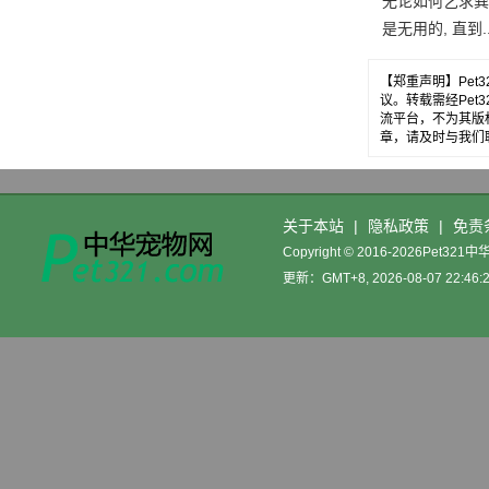
无论如何乞求粪
是无用的, 直到.
【郑重声明】Pe
议。转载需经Pe
流平台，不为其版
章，请及时与我们
关于本站
|
隐私政策
|
免责
Copyright © 2016-2026Pet32
更新：GMT+8, 2026-08-07 22:46: