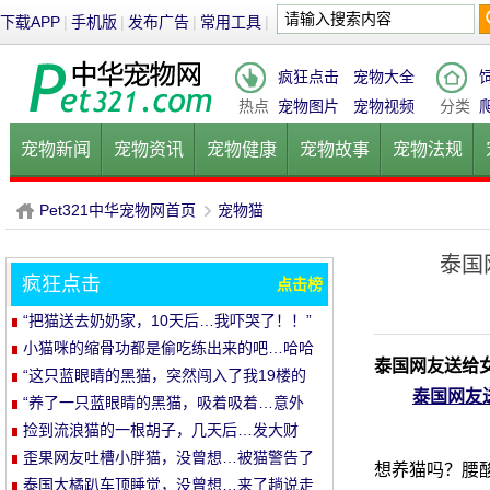
下载APP
|
手机版
|
发布广告
|
常用工具
|
疯狂点击
宠物大全
热点
宠物图片
宠物视频
分类
宠物新闻
宠物资讯
宠物健康
宠物故事
宠物法规
健康饮食
宠物美容
宠物医院
宠物猫
宠物狗
鱼的
Pet321中华宠物网首页
宠物猫
泰国
疯狂点击
点击榜
P
›
“把猫送去奶奶家，10天后…我吓哭了！！”
小猫咪的缩骨功都是偷吃练出来的吧…哈哈
泰国网友送给
哈
“这只蓝眼睛的黑猫，突然闯入了我19楼的
泰国网友
家里…”
“养了一只蓝眼睛的黑猫，吸着吸着…意外
发生了！”
捡到流浪猫的一根胡子，几天后…发大财
了！
歪果网友吐槽小胖猫，没曾想…被猫警告了
想养猫吗？腰
哈哈哈
泰国大橘趴车顶睡觉，没曾想…来了趟说走