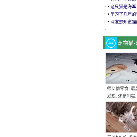
吗？我的猫有超
•
这只猫是海军
老公九活明白
•
学习了几年的轮滑
•
网友想知道猫的
宠物猫
师父偷零食, 最
发现, 还是叫猫,
一块, 结果.....。