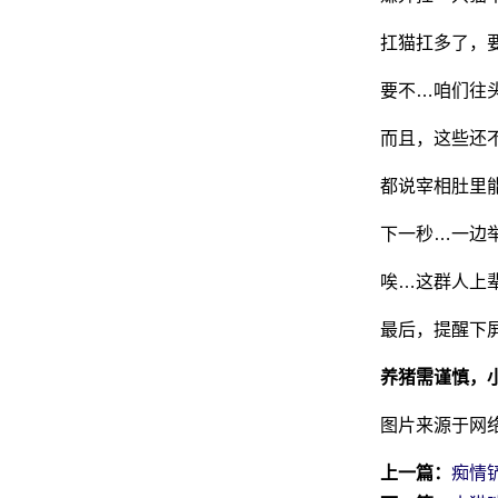
扛猫扛多了，
要不…咱们往
而且，这些还
都说宰相肚里
下一秒…一边
唉…这群人上
最后，提醒下
养猪需谨慎，
图片来源于网
上一篇：
痴情