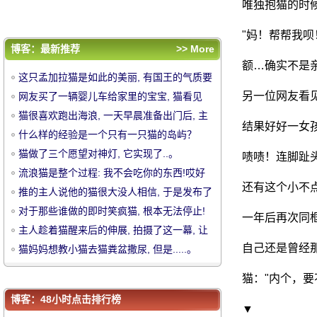
主人趁着猫醒来后的伸展, 拍摄了这一幕, 让
唯独抱猫的时
人看着心的心.....。
猫妈妈想教小猫去猫粪盆撒尿, 但是.....。
"妈！帮帮我呗
评论排行
博客：最新推荐
>> More
这只孟加拉猫是如此的美丽, 有国王的气质要
额…确实不是
这只孟加拉猫是如此的美丽, 有国王的气质要
忘却, 也..。
网友买了一辆婴儿车给家里的宝宝, 猫看见
忘却, 也..。
另一位网友看
网友买了一辆婴儿车给家里的宝宝, 猫看见
后..。
猫很喜欢跑出海浪, 一天早晨准备出门后, 主
后..。
猫很喜欢跑出海浪, 一天早晨准备出门后, 主
结果好好一女
中
人遇见了.....。
什么样的经验是一个只有一只猫的岛屿？
人遇见了.....。
什么样的经验是一个只有一只猫的岛屿？
猫做了三个愿望对神灯, 它实现了..。
猫做了三个愿望对神灯, 它实现了..。
啧啧！连脚趾
流浪猫是整个过程: 我不会吃你的东西!哎好
流浪猫是整个过程: 我不会吃你的东西!哎好
还有这个小不
吃又好吃 ~ 也要 ~
推的主人说他的猫很大没人相信, 于是发布了
吃又好吃 ~ 也要 ~
推的主人说他的猫很大没人相信, 于是发布了
这张对比图, 网友: 真的很大.....。
对于那些谁做的即时笑疯猫, 根本无法停止!
这张对比图, 网友: 真的很大.....。
对于那些谁做的即时笑疯猫, 根本无法停止!
一年后再次同
主人趁着猫醒来后的伸展, 拍摄了这一幕, 让
主人趁着猫醒来后的伸展, 拍摄了这一幕, 让
人看着心的心.....。
自己还是曾经
猫妈妈想教小猫去猫粪盆撒尿, 但是.....。
人看着心的心.....。
猫妈妈想教小猫去猫粪盆撒尿, 但是.....。
华
猫："内个，要
博客：48小时点击排行榜
▼