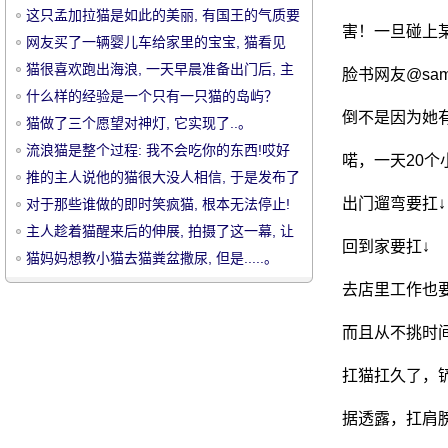
这只孟加拉猫是如此的美丽, 有国王的气质要
害！一旦碰上
忘却, 也..。
网友买了一辆婴儿车给家里的宝宝, 猫看见
后..。
猫很喜欢跑出海浪, 一天早晨准备出门后, 主
脸书网友@sam
人遇见了.....。
什么样的经验是一个只有一只猫的岛屿？
倒不是因为她
猫做了三个愿望对神灯, 它实现了..。
宠
流浪猫是整个过程: 我不会吃你的东西!哎好
喏，一天20个
吃又好吃 ~ 也要 ~
推的主人说他的猫很大没人相信, 于是发布了
这张对比图, 网友: 真的很大.....。
出门遛弯要扛↓
对于那些谁做的即时笑疯猫, 根本无法停止!
主人趁着猫醒来后的伸展, 拍摄了这一幕, 让
回到家要扛↓
人看着心的心.....。
猫妈妈想教小猫去猫粪盆撒尿, 但是.....。
去店里工作也要
而且从不挑时
物
扛猫扛久了，
据透露，扛肩