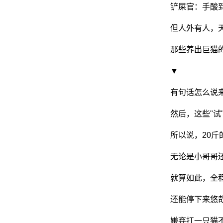
铲屎官：手酸
但人外有人，
网
那些养出巨猫
▼
有句话怎么说
然后，这些"试
所以说，20斤
无论是小哥哥
就算如此，全
还能停下来悠
嫌弃扛一只猫