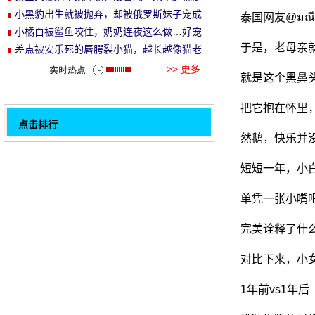
就走的旅行哈哈哈！
小黑豹出生就被抛弃，却被俄罗斯妹子宠成
泰国网友@มณีร
et
了铁憨憨！
小橘白被鲨鱼咬住，奶奶连夜这么做…好宠
于是，老母亲
溺！
差点被安乐死的唇腭裂小猫，越长越像猫老
头…
>> 更多
就是这个黑鼻
把它抱在怀里
点击排行
然鹅，快乐并
这只孟加拉猫是如此的美丽, 有国王的气质要
32
忘却, 也..。
网友买了一辆婴儿车给家里的宝宝, 猫看见
短短一年，小
后..。
猫很喜欢跑出海浪, 一天早晨准备出门后, 主
单凭一张小嘴
人遇见了.....。
什么样的经验是一个只有一只猫的岛屿？
完美诠释了什么
猫做了三个愿望对神灯, 它实现了..。
流浪猫是整个过程: 我不会吃你的东西!哎好
对比下来，小
吃又好吃 ~ 也要 ~
推的主人说他的猫很大没人相信, 于是发布了
1年前vs1年后
这张对比图, 网友: 真的很大.....。
对于那些谁做的即时笑疯猫, 根本无法停止!
1