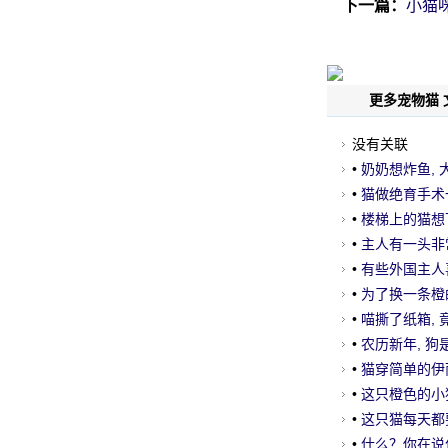
下一篇：
小猫
更多宠物猫 
没有关联
•
奶奶想炸鱼, 
奶好无奈, 所以.
•
猫做绝育手术一
•
楼梯上的猫想下
打架.....。
•
主人有一头非
办法, 但最后....
•
有些外国主人喜
闷, 所以.....。
•
为了换一条橙的
眼睛看着猪的
•
喵撕了纸箱, 
服.....。
•
农历新年, 
•
猫穿简单的伊
势, 微笑喷..。
•
这只橙色的小猫
这妖精.....。
•
这只猫每天都要
了.....。
•
什么？你在说