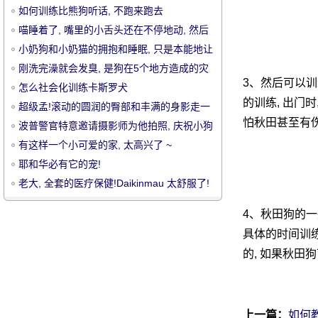
如何训练比熊狗听话, 不跑来跑去
喵睡着了, 嘴里的小舌头还在不停地动, 然后
那一刻就被一块屎警官打坏了!
小奶狗和小奶猫的拥抱和睡眠, 只是本能地让
他们的行为非常..。
刚洗完澡就会发臭, 是狗在5个地方造成的灾
3、然后可以训
难!
怎么社会化训练卡斯罗犬
宠
的训练, 出门
超级孟!滚动的圆润的臀部和丰满的身影走一
怕秋田甚至有
浪!
波普警官特意邀请摄影师为他拍照, 庆祝小狗
到来的第一天, 太可爱了 ~
有这样一个小可爱的家, 太高兴了 ~
耶和华必有它的宠!
老大, 全套的医疗保健!Daikinmau 太舒服了!
4、秋田狗的一
具体的时间训练
物
的, 如果秋田
上一篇：
如何