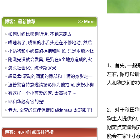
耶和华必有它的宠!
老大, 全套的医疗保健!Daikinmau 太舒服
了!
评论排行
博客：最新推荐
>> More
如何训练比熊狗听话, 不跑来跑去
如何训练比熊狗听话, 不跑来跑去
喵睡着了, 嘴里的小舌头还在不停地动, 然后
喵睡着了, 嘴里的小舌头还在不停地动, 然后
那一刻就被一块屎警官打坏了!
小奶狗和小奶猫的拥抱和睡眠, 只是本能地让
那一刻就被一块屎警官打坏了!
小奶狗和小奶猫的拥抱和睡眠, 只是本能地让
中
他们的行为非常..。
刚洗完澡就会发臭, 是狗在5个地方造成的灾
他们的行为非常..。
刚洗完澡就会发臭, 是狗在5个地方造成的灾
1、首先, 一
难!
怎么社会化训练卡斯罗犬
难!
怎么社会化训练卡斯罗犬
左右, 你可以
超级孟!滚动的圆润的臀部和丰满的身影走一
超级孟!滚动的圆润的臀部和丰满的身影走一
人和狗之间的关
浪!
波普警官特意邀请摄影师为他拍照, 庆祝小狗
浪!
波普警官特意邀请摄影师为他拍照, 庆祝小狗
到来的第一天, 太可爱了 ~
有这样一个小可爱的家, 太高兴了 ~
到来的第一天, 太可爱了 ~
有这样一个小可爱的家, 太高兴了 ~
耶和华必有它的宠!
耶和华必有它的宠!
2、对于秋田狗
老大, 全套的医疗保健!Daikinmau 太舒服了!
老大, 全套的医疗保健!Daikinmau 太舒服
狗主人提供的,
华
了!
期定点定量喂养
博客：48小时点击排行榜
能会在家里小便