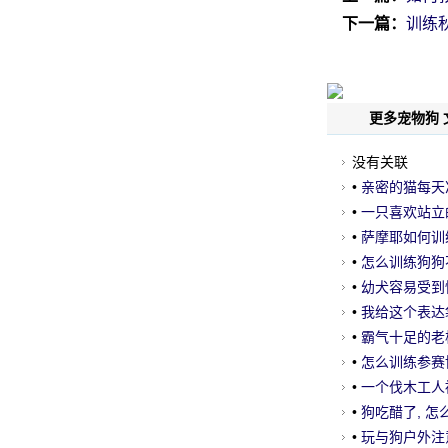
下一篇：
训练
网
更多宠物狗 
没有关联
•
亲密的猫每天
被惊吓!
•
一只喜欢站立的
•
萨摩耶如何训
•
怎么训练狗狗
•
幼犬容易受到
•
我给这个表达
•
霸气十足的老板
•
怎么训练参赛
•
一个伐木工人
当伐木工人砍树
•
狗吃醋了, 
•
玩与狗户外注意