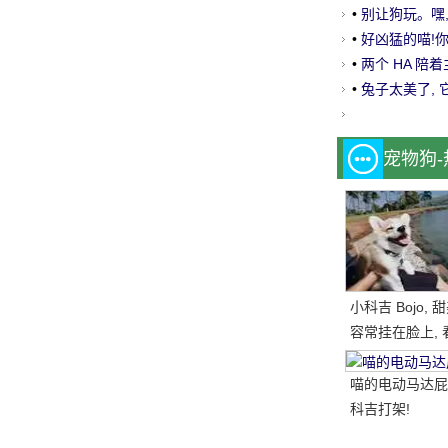
•
别让狗玩。嘿
•
好凶猛的喵!你
•
两个 HA 陪
口.....。
•
兔子太美了, 
宠物狗
小科吉 Bojo,
容常挂在脸上, 
每天都是超级快
笑的小短腿, 太
喵的电动马达屁
科吉打架!