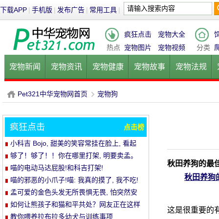
下载APP
|
手机版
|
发布广告
|
常用工具
|
疯狂点击
宠物大全
热点
宠物图片
宠物视频
分类
宠物新闻
宠物资讯
宠物健康
宠物故事
宠物法规
健康饮食
宠物美容
宠物医院
宠物猫
宠物狗
鱼的
Pet321中华宠物网首页
宠物狗
疯狂点击
点击榜
P
›
小科吉 Bojo, 甜美的笑容常挂在脸上, 看起
来每天都是超级快乐!爱笑的小短腿, 太治愈!
够了！够了！！你在哪里打架, 明要卖孟。
秋田养狗的最
喵的电动马达屁股!和科吉打架!
秋田养狗
喵的邪恶的小爪子!喵: 我真的摸了, 我不吃!
孟可爱的金色头发无所畏惧无畏, 怕突然安
静的空气
如何让熊孩子和猫和平共处？网友正在这样
这是很重要的有
做..。婴孩必须被充电送..。
教你喂养拉布拉多幼犬与训练事项