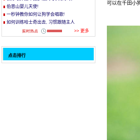
可以在千田小
伯恩山婴儿天使!
et
一秒钟教你如何让狗学会唱歌!
如何训练哈士奇出去, 习惯跟随主人
>> 更多
点击排行
如何训练比熊狗听话, 不跑来跑去
32
喵睡着了, 嘴里的小舌头还在不停地动, 然后
那一刻就被一块屎警官打坏了!
小奶狗和小奶猫的拥抱和睡眠, 只是本能地让
他们的行为非常..。
刚洗完澡就会发臭, 是狗在5个地方造成的灾
难!
怎么社会化训练卡斯罗犬
超级孟!滚动的圆润的臀部和丰满的身影走一
浪!
波普警官特意邀请摄影师为他拍照, 庆祝小狗
到来的第一天, 太可爱了 ~
有这样一个小可爱的家, 太高兴了 ~
1