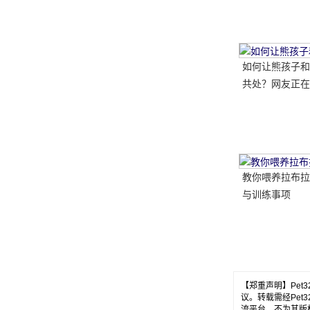
如何让熊孩子和
共处？网友正在
做..。婴孩必须
送..。
教你喂养拉布拉
与训练事项
【郑重声明】Pe
议。转载需经Pe
流平台，不为其版