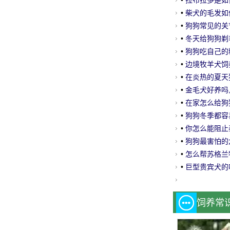
•
拉布拉多是如
•
柴犬的毛发如
•
狗狗常见的关
•
冬天给狗狗剃
•
狗狗吃自己的
•
边境牧羊犬饲
•
在炎热的夏天
•
金毛犬好养吗
•
在家怎么给狗
•
狗狗冬季都容
•
你怎么能阻止
•
狗狗最害怕的
•
怎么帮苏格兰
•
巨型贵宾犬的
饲养常