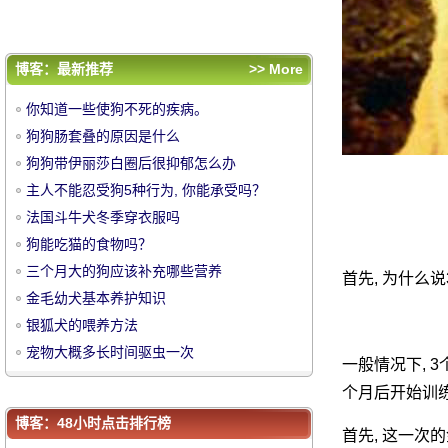
银狐犬的喂养方法
宠物大概多长时间驱虫一次
评论排行
博客：最新推荐
>> More
你知道一些使狗不死的疾病。
你知道一些使狗不死的疾病。
狗狗肠套叠的原因是什么
狗狗肠套叠的原因是什么
狗狗带伊丽莎白圈后很抑郁怎么办
狗狗带伊丽莎白圈后很抑郁怎么办
中
主人不能忍受狗5种行为, 你能承受吗？
主人不能忍受狗5种行为, 你能承受吗？
法国斗牛犬冬季穿衣服吗
法国斗牛犬冬季穿衣服吗
狗能吃猫的食物吗？
狗能吃猫的食物吗？
三个月大的狗应该补充哪些营养
三个月大的狗应该补充哪些营养
首先, 为什么
金毛幼犬基本养护知识
金毛幼犬基本养护知识
银狐犬的喂养方法
银狐犬的喂养方法
宠物大概多长时间驱虫一次
宠物大概多长时间驱虫一次
一般情况下, 
华
个月后开始训
博客：48小时点击排行榜
首先, 这一次