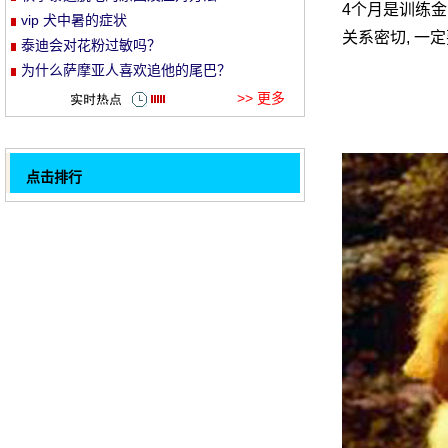
4个月是训练金
vip 犬中暑的症状
et
关系密切, 一
泰迪会对花粉过敏吗？
为什么萨摩亚人喜欢追他的尾巴？
>> 更多
点击排行
你知道一些使狗不死的疾病。
32
狗狗肠套叠的原因是什么
狗狗带伊丽莎白圈后很抑郁怎么办
主人不能忍受狗5种行为, 你能承受吗？
法国斗牛犬冬季穿衣服吗
狗能吃猫的食物吗？
三个月大的狗应该补充哪些营养
金毛幼犬基本养护知识
1