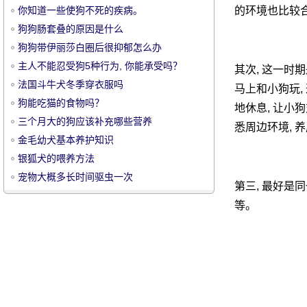
你知道一些使狗不死的疾病。
的环境也比较
狗狗肠套叠的原因是什么
狗狗带伊丽莎白圈后很抑郁怎么办
主人不能忍受狗5种行为, 你能承受吗？
其次, 这一时
法国斗牛犬冬季穿衣服吗
马上和小狗玩,
宠
狗能吃猫的食物吗？
地休息, 让小
三个月大的狗应该补充哪些营养
悉周边环境, 
金毛幼犬基本养护知识
银狐犬的喂养方法
宠物大概多长时间驱虫一次
第三, 最好是
等。
物