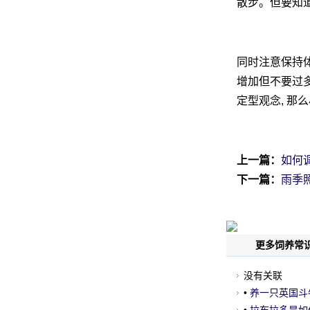
散步。但要知道
同时注意保持体
增加但不要过多
定型观念, 那
上一篇：
如何
下一篇：
雨季
更多饲养常识
没有关联
•
养一只英国斗