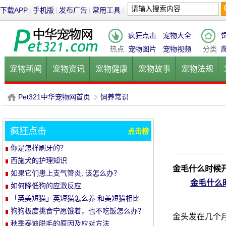
下载APP
|
手机版
|
发布广告
|
常用工具
|
疯狂点击
宠物大全
热点
宠物图片
宠物视频
分类
宠物新闻
宠物资讯
宠物健康
宠物故事
宠物法规
健康饮食
宠物美容
宠物医院
宠物猫
宠物狗
鱼的
Pet321中华宠物网首页
饲养常识
疯狂点击
点击榜
P
›
你是怎样刷牙的？
西施犬的护理知识
金毛什么时候
如果它们患上支气管炎, 该怎么办？
金毛什么
如何降低狗的应激反应
「英美短猫」英短猫怎么养 和美短猫相比
养哪种比较好呢
狗狗极度挑食宁愿饿着，也不吃饭怎么办？
金头发在几个月
教你五招轻松解决！
秋季泰迪脱毛的原因及应对方法